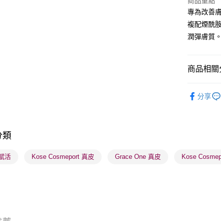
商品重點
專為改善
BoC Pay
複配煙酰
潤彈膚質
送貨方式
順豐自助櫃
商品相關分
每筆HK$6
護膚保養
順豐站及營
分享
焦點新品
每筆HK$6
確認發貨後
分類
物流公司
每筆HK$6
賦活
Kose Cosmeport 真皮
Grace One 真皮
Kose Cosme
(香港門市
取。逾期
每筆HK$2
(澳門門市