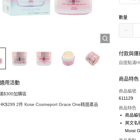
數量
付款與運
自提點滿HK
付款方式
商品特色
適用活動
信用卡
商品編號
滿$300加購區
611129
Apple Pay
HK$299 2件 Kose Cosmeport Grace One精選產品
商品特色
AlipayHK
商品編號
英文名稱：K
PayMe
Moist 
WeChat P