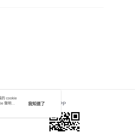
會取消訂單，並不會安排重寄
0.00，滿HK$100.00或以上免運費
送 - 確認發貨後1-4個工作天送達
運費表
 cookie
e 聲明使
我知道了
官方APP