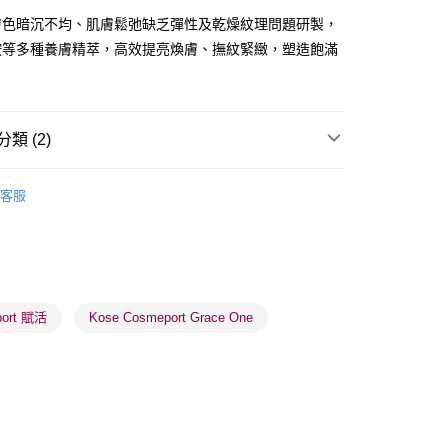
膚色暗沉不均、肌膚鬆弛缺乏彈性及乾燥紋理問題研製，
胺等多種養膚精萃，高效提亮煥膚、撫紋緊緻，塑造飽滿
。
 - 確認發貨後1-3個工作天送達
類 (2)
5.00，滿HK$300.00或以上免運費
乳液/面霜
面霜
日霜
業點 - 確認發貨後1-3個工作天送達
客服
5.00，滿HK$300.00或以上免運費
1-3 工作天送達，訂單將隨機分配至SF順豐速運或京東
進行物流配送
5.00，滿HK$300.00或以上免運費
port 賦活
Kose Cosmeport Grace One
) 只顯示可選門市。確認發貨後2-5個工作天到店，3天內
會取消訂單，並不會安排重寄
0.00，滿HK$100.00或以上免運費
) 只顯示可選門市。確認發貨後2-5個工作天到店，3天內