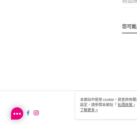
商品
您可能
本網站中使用 cookie，欲查詢有關
設定，請參閱本網站「
私隱政策
」
用 cookie。
了解更多 >