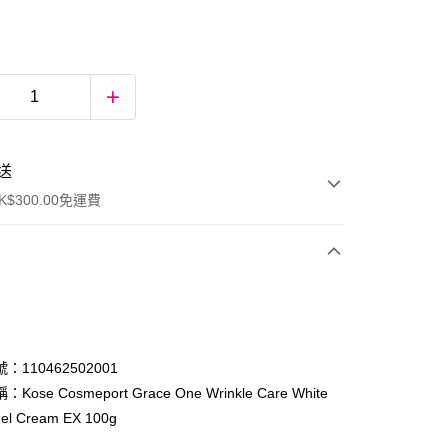
送
$300.00免運費
：110462502001
ose Cosmeport Grace One Wrinkle Care White
Gel Cream EX 100g
ay