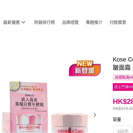
最新優惠
熱銷排行榜
品牌總覽
專題推介
付款獎賞
Kose 
皺面霜 
自提點滿HK
送上門滿HK
HK$28
HK$379.0
容量
100克