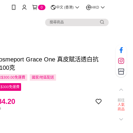
0
中文 (香港)
HKD
Cosmeport Grace One 真皮賦活透白抗
100克
$300.00免運費
國家/地區配送
$300免運費
4.20
前往
人氣
0
商品