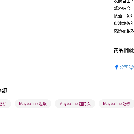
表情自由。
緊密貼合，
送貨方式
抗油、防
皮濾鏡般
順豐自助櫃
然透亮妝
每筆HK$6
順豐站及營
商品相關分
每筆HK$6
潮流彩妝
確認發貨後
分享
物流公司
焦點新品
每筆HK$6
(香港門市
分類
取。逾期
粉餅
Maybelline 遮瑕
Maybelline 超持久
Maybelline 粉餅
每筆HK$2
(澳門門市
取。逾期
每筆HK$2