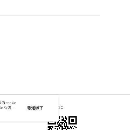
送 - 確認發貨後1-4個工作天送達
運費表
 cookie
e 聲明使
我知道了
官方APP