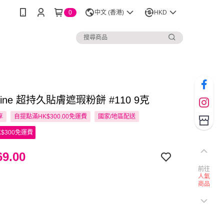
0
中文 (香港)
HKD
lline 超持久貼膚遮瑕粉餅 #110 9克
享
自提點滿HK$300.00免運費
國家/地區配送
$300免運費
9.00
前往
人氣
商品