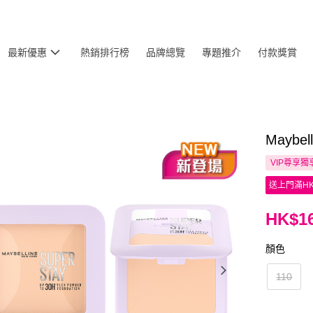
最新優惠
熱銷排行榜
品牌總覽
專題推介
付款獎賞
Maybe
VIP尊享
獨
送上門滿HK
HK$16
顏色
110