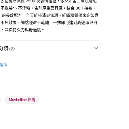
即使經歷高達 2500 次表情拉扯，依然如第二層肌膚般
不龜裂*、不浮粉，告別厚重面具感。結合 30H 持妝、
汗 的長效配方，全天維持清爽無瑕。細緻粉質帶來宛如磨
的柔焦效果，觸感輕盈不乾繃，一抹即可達到高遮瑕與自
 - 確認發貨後1-3個工作天送達
效，兼顧持久力與舒適感。
5.00，滿HK$300.00或以上免運費
業點 - 確認發貨後1-3個工作天送達
類 (2)
5.00，滿HK$300.00或以上免運費
面部彩妝
散粉/粉餅
1-3 工作天送達，訂單將隨機分配至SF順豐速運或京東
客服
進行物流配送
5.00，滿HK$300.00或以上免運費
) 只顯示可選門市。確認發貨後2-5個工作天到店，3天內
會取消訂單，並不會安排重寄
Maybelline 貼膚
0.00，滿HK$100.00或以上免運費
) 只顯示可選門市。確認發貨後2-5個工作天到店，3天內
會取消訂單，並不會安排重寄
0.00，滿HK$100.00或以上免運費