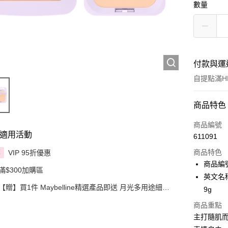
數量
付款與運
自提點滿HK
付款方式
商品特色
信用卡
商品編號
適用活動
611091
Apple Pay
商品特色
VIP 95折優惠
享
AlipayHK
商品編號 
滿$300加購區
英文名稱 :
PayMe
【贈】買1件 Maybelline精選產品即送 月光多用途細絨
9g
粉撲 1件
WeChat P
商品重點
主打隨肌
BoC Pay