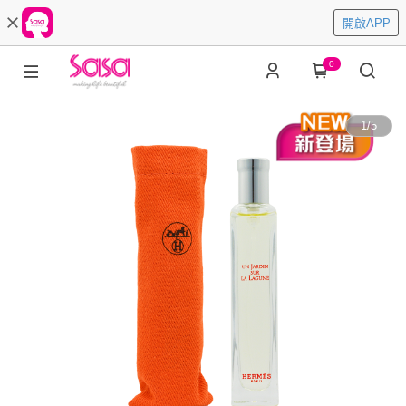
開啟APP
0
1
/
5