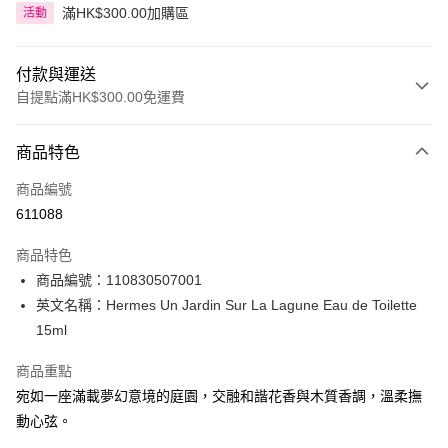
滿HK$300.00加購區
活動
付款與運送
自提點滿HK$300.00免運費
付款方式
商品特色
信用卡
商品編號
Apple Pay
611088
AlipayHK
商品特色
PayMe
商品編號：110830507001
英文名稱：Hermes Un Jardin Sur La Lagune Eau de Toilette
WeChat Pay
15ml
BoC Pay
商品重點
宛如一座滿載夢幻意境的庭園，交融和諧花香與木質香調，溫柔撫
送貨方式
動心弦。
順豐自助櫃 - 確認發貨後1-3個工作天送達