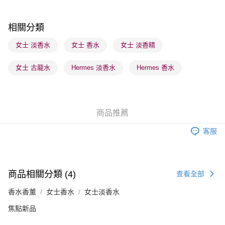
每筆HK$65.00，滿HK$300.00或以上免運費
順豐站及營業點 - 確認發貨後1-3個工作天送達
相關分類
每筆HK$65.00，滿HK$300.00或以上免運費
女士 淡香水
女士 香水
女士 淡香精
確認發貨後1-3 工作天送達，訂單將隨機分配至SF順豐速運或京東
女士 古龍水
Hermes 淡香水
Hermes 香水
物流公司進行物流配送
每筆HK$65.00，滿HK$300.00或以上免運費
(香港門市) 只顯示可選門市。確認發貨後2-5個工作天到店，3天內
商品推薦
取。逾期會取消訂單，並不會安排重寄
每筆HK$20.00，滿HK$100.00或以上免運費
客服
(澳門門市) 只顯示可選門市。確認發貨後2-5個工作天到店，3天內
取。逾期會取消訂單，並不會安排重寄
每筆HK$20.00，滿HK$100.00或以上免運費
商品相關分類 (4)
查看全部
香水香薰
女士香水
女士淡香水
焦點新品