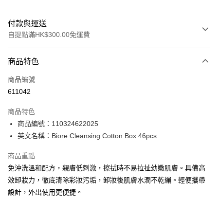
付款與運送
自提點滿HK$300.00免運費
付款方式
商品特色
信用卡
商品編號
Apple Pay
611042
AlipayHK
商品特色
PayMe
商品編號：110324622025
英文名稱：Biore Cleansing Cotton Box 46pcs
WeChat Pay
商品重點
BoC Pay
免沖洗溫和配方，親膚低刺激，擦拭時不易拉扯幼嫩肌膚。具備高
效卸妝力，徹底清除彩妝污垢，卸妝後肌膚水潤不乾繃。輕便攜帶
送貨方式
設計，外出使用更便捷。
順豐自助櫃 - 確認發貨後1-3個工作天送達
每筆HK$65.00，滿HK$300.00或以上免運費