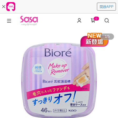
開啟APP
0
1
/
5