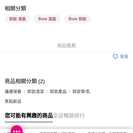
順豐站及營業點 - 確認發貨後1-3個工作天送達
相關分類
每筆HK$65.00，滿HK$300.00或以上免運費
卸妝 潔面
Biore 潔面
Biore 卸妝
確認發貨後1-3 工作天送達，訂單將隨機分配至SF順豐速運或京東
物流公司進行物流配送
每筆HK$65.00，滿HK$300.00或以上免運費
商品推薦
(香港門市) 只顯示可選門市。確認發貨後2-5個工作天到店，3天內
客服
取。逾期會取消訂單，並不會安排重寄
每筆HK$20.00，滿HK$100.00或以上免運費
(澳門門市) 只顯示可選門市。確認發貨後2-5個工作天到店，3天內
商品相關分類 (2)
取。逾期會取消訂單，並不會安排重寄
護膚保養
卸妝清潔
卸妝產品
卸妝膏/乳
每筆HK$20.00，滿HK$100.00或以上免運費
焦點新品
澳門地區配送 - 確認發貨後1-4個工作天送達
運費表
您可能有興趣的商品
全店暢銷排行