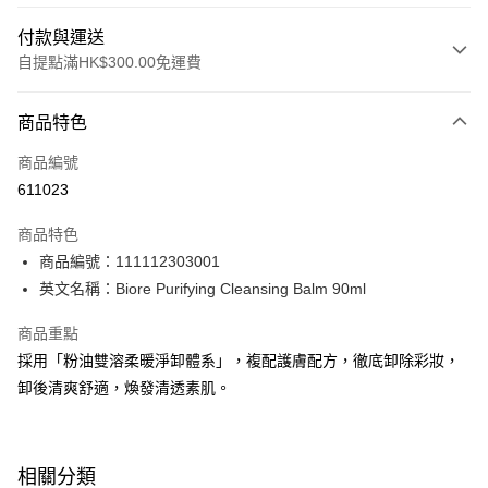
付款與運送
自提點滿HK$300.00免運費
付款方式
商品特色
信用卡
商品編號
Apple Pay
611023
AlipayHK
商品特色
PayMe
商品編號：111112303001
英文名稱：Biore Purifying Cleansing Balm 90ml
WeChat Pay
商品重點
BoC Pay
採用「粉油雙溶柔暖淨卸體系」，複配護膚配方，徹底卸除彩妝，
卸後清爽舒適，煥發清透素肌。
送貨方式
順豐自助櫃 - 確認發貨後1-3個工作天送達
每筆HK$65.00，滿HK$300.00或以上免運費
相關分類