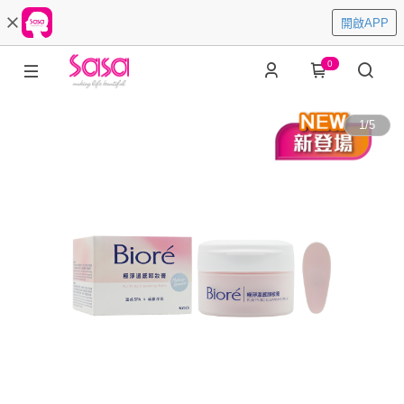
開啟APP
0
1
/
5