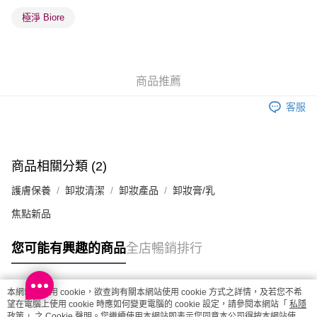
順豐站及營業點 - 確認發貨後1-3個工作天送達
極淨 Biore
每筆HK$65.00，滿HK$300.00或以上免運費
確認發貨後1-3 工作天送達，訂單將隨機分配至SF順豐速運或京東
物流公司進行物流配送
商品推薦
每筆HK$65.00，滿HK$300.00或以上免運費
客服
(香港門市) 只顯示可選門市。確認發貨後2-5個工作天到店，3天內
取。逾期會取消訂單，並不會安排重寄
每筆HK$20.00，滿HK$100.00或以上免運費
商品相關分類 (2)
(澳門門市) 只顯示可選門市。確認發貨後2-5個工作天到店，3天內
護膚保養
卸妝清潔
卸妝產品
卸妝膏/乳
取。逾期會取消訂單，並不會安排重寄
每筆HK$20.00，滿HK$100.00或以上免運費
焦點新品
澳門地區配送 - 確認發貨後1-4個工作天送達
運費表
您可能有興趣的商品
全店暢銷排行
本網站中使用 cookie，欲查詢有關本網站使用 cookie 方式之詳情，及若您不希
熱門標籤
望在電腦上使用 cookie 時應如何變更電腦的 cookie 設定，請參閱本網站「
私隱
政策
」之 Cookie 聲明。您繼續使用本網站即表示您同意本公司得按本網站使用