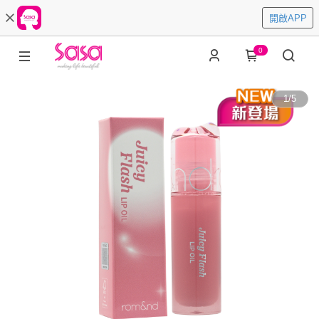
開啟APP
0
1
/
5