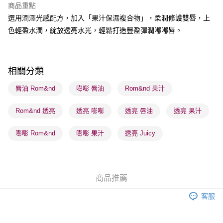
商品重點
BoC Pay
選用潤澤光感配方，加入「果汁保濕複合物」，柔潤修護雙唇，上
色輕盈水潤，綻放透亮水光，輕鬆打造豐盈彈潤嘟嘟唇。
送貨方式
順豐自助櫃 - 確認發貨後1-3個工作天送達
每筆HK$65.00，滿HK$300.00或以上免運費
相關分類
順豐站及營業點 - 確認發貨後1-3個工作天送達
唇油 Rom&nd
嘭嘭 唇油
Rom&nd 果汁
每筆HK$65.00，滿HK$300.00或以上免運費
Rom&nd 透亮
透亮 嘭嘭
透亮 唇油
透亮 果汁
確認發貨後1-3 工作天送達，訂單將隨機分配至SF順豐速運或京東
物流公司進行物流配送
嘭嘭 Rom&nd
嘭嘭 果汁
透亮 Juicy
每筆HK$65.00，滿HK$300.00或以上免運費
(香港門市) 只顯示可選門市。確認發貨後2-5個工作天到店，3天內
取。逾期會取消訂單，並不會安排重寄
商品推薦
每筆HK$20.00，滿HK$100.00或以上免運費
客服
(澳門門市) 只顯示可選門市。確認發貨後2-5個工作天到店，3天內
取。逾期會取消訂單，並不會安排重寄