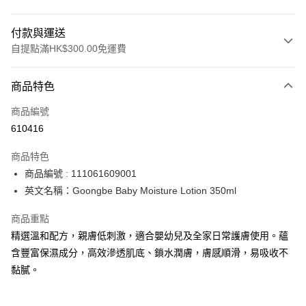
付款與運送
自提點滿HK$300.00免運費
付款方式
商品特色
信用卡
商品編號
Apple Pay
610416
AlipayHK
商品特色
PayMe
商品編號 : 111061609001
英文名稱：Goongbe Baby Moisture Lotion 350ml
WeChat Pay
商品重點
BoC Pay
精選溫和配方，親膚低刺激，適合嬰幼兒及全家日常護膚使用。蘊
含豐富保濕成分，高效滲透肌底、鎖水潤膚，膚感順滑，易吸收不
送貨方式
黏膩。
順豐自助櫃 - 確認發貨後1-3個工作天送達
每筆HK$65.00，滿HK$300.00或以上免運費