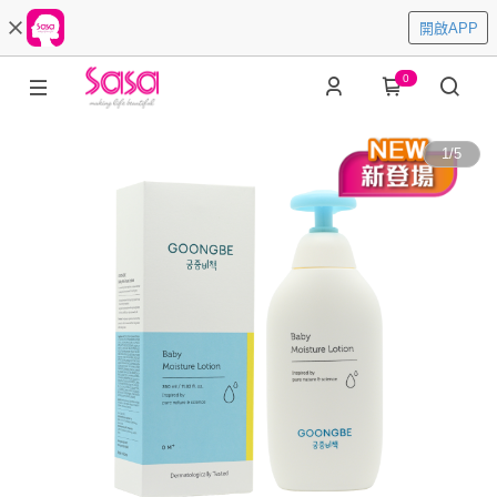
開啟APP
0
1
/
5