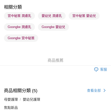
順豐站及營業點 - 確認發貨後1-3個工作天送達
相關分類
每筆HK$65.00，滿HK$300.00或以上免運費
宮中秘策 潤膚乳
嬰幼兒 潤膚乳
宮中秘策 嬰幼兒
確認發貨後1-3 工作天送達，訂單將隨機分配至SF順豐速運或京東
Goongbe 潤膚乳
Goongbe 嬰幼兒
物流公司進行物流配送
每筆HK$65.00，滿HK$300.00或以上免運費
Goongbe 宮中秘策
(香港門市) 只顯示可選門市。確認發貨後2-5個工作天到店，3天內
取。逾期會取消訂單，並不會安排重寄
每筆HK$20.00，滿HK$100.00或以上免運費
商品推薦
(澳門門市) 只顯示可選門市。確認發貨後2-5個工作天到店，3天內
客服
取。逾期會取消訂單，並不會安排重寄
每筆HK$20.00，滿HK$100.00或以上免運費
澳門地區配送 - 確認發貨後1-4個工作天送達
運費表
商品相關分類 (5)
查看全部
母嬰護理
嬰幼兒護理
焦點新品