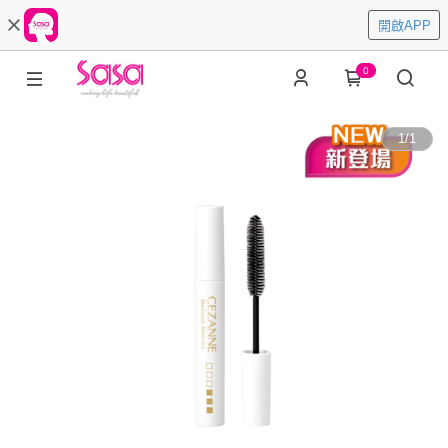
開啟APP
0
1
/
1