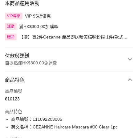
本商品適用活動
VIP 95折優惠
VIP尊享
滿HK$300.00加購區
活動
【贈】買2件Cezanne 產品即送精美貓咪粉撲 1件(款式隨
贈品
機)
付款與運送
自提點滿HK$300.00免運費
付款方式
商品特色
信用卡
商品編號
Apple Pay
610123
AlipayHK
商品特色
PayMe
商品編號：111092203005
英文名稱：CEZANNE Haircare Mascara #00 Clear 1pc
WeChat Pay