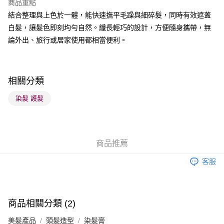
商品重點
BoC Pay
結合整理與上色於一體，能快速撫平毛躁與細碎髮，同時有效遮蓋
白髮，讓髮色即刻均勻自然。纖長輕巧的設計，方便隨身攜帶，無
送貨方式
論外出、旅行或居家使用都相當便利。
順豐自助櫃 - 確認發貨後1-3個工作天送達
每筆HK$65.00，滿HK$300.00或以上免運費
順豐站及營業點 - 確認發貨後1-3個工作天送達
相關分類
每筆HK$65.00，滿HK$300.00或以上免運費
染髮 護髮
確認發貨後1-3 工作天送達，訂單將隨機分配至SF順豐速運或京東
物流公司進行物流配送
每筆HK$65.00，滿HK$300.00或以上免運費
商品推薦
(香港門市) 只顯示可選門市。確認發貨後2-5個工作天到店，3天內
客服
取。逾期會取消訂單，並不會安排重寄
每筆HK$20.00，滿HK$100.00或以上免運費
(澳門門市) 只顯示可選門市。確認發貨後2-5個工作天到店，3天內
商品相關分類 (2)
取。逾期會取消訂單，並不會安排重寄
美髮產品
頭髮造型
染髮膏