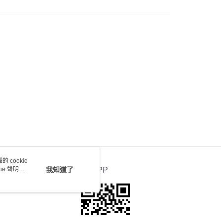
會取消訂單，並不會安排重寄
0.00，滿HK$100.00或以上免運費
送 - 確認發貨後1-4個工作天送達
運費表
 cookie
e 聲明使
我知道了
官方APP