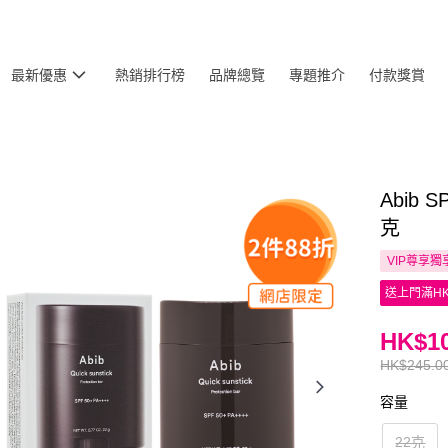
最新優惠
熱銷排行榜
品牌總覽
專題推介
付款獎賞
Abib
克
VIP尊享
獨
送上門滿HK
HK$10
HK$245.0
容量
22克