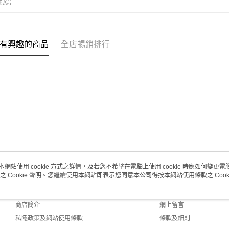
推薦
取。逾期
每筆HK$2
澳門地區配
有興趣的商品
全店暢銷排行
本網站使用 cookie 方式之詳情，及若您不希望在電腦上使用 cookie 時應如何變更電腦的
之 Cookie 聲明。您繼續使用本網站即表示您同意本公司得按本網站使用條款之 Cooki
關於我們
客戶服務
品牌故事
購物說明
商店簡介
網上留言
私隱政策及網站使用條款
條款及細則