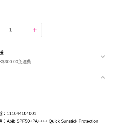
送
$300.00免運費
：111044104001
bib SPF50+PA++++ Quick Sunstick Protection
g
ay