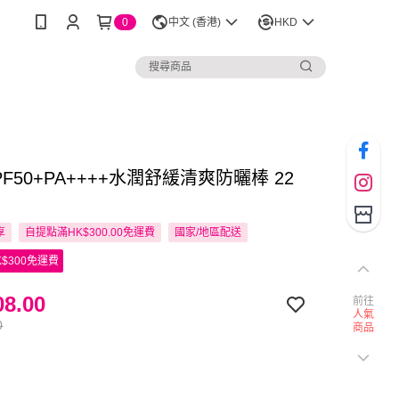
0
中文 (香港)
HKD
 SPF50+PA++++水潤舒緩清爽防曬棒 22
享
自提點滿HK$300.00免運費
國家/地區配送
$300免運費
8.00
前往
人氣
0
商品