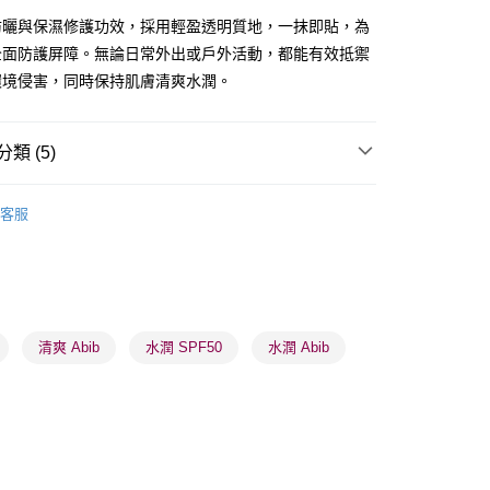
防曬與保濕修護功效，採用輕盈透明質地，一抹即貼，為
全面防護屏障。無論日常外出或戶外活動，都能有效抵禦
環境侵害，同時保持肌膚清爽水潤。
 - 確認發貨後1-3個工作天送達
類 (5)
5.00，滿HK$300.00或以上免運費
防曬護理
防曬乳/霜
業點 - 確認發貨後1-3個工作天送達
客服
5.00，滿HK$300.00或以上免運費
1-3 工作天送達，訂單將隨機分配至SF順豐速運或京東
品牌✨
最新上線
進行物流配送
5.00，滿HK$300.00或以上免運費
品牌✨
韓系品牌
全部產品
清爽 Abib
水潤 SPF50
水潤 Abib
) 只顯示可選門市。確認發貨後2-5個工作天到店，3天內
會取消訂單，並不會安排重寄
0.00，滿HK$100.00或以上免運費
) 只顯示可選門市。確認發貨後2-5個工作天到店，3天內