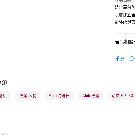
商品重點
結合高效
BoC Pay
肌膚建立
紫外線與
送貨方式
順豐自助櫃
商品相關分
每筆HK$6
護膚保養
順豐站及營
分享
焦點新品
每筆HK$6
K-Beauty
確認發貨後
分類
莎莎獨家
物流公司
每筆HK$6
莎莎獨家
舒緩
舒緩 水潤
Abib 防曬棒
Abib 舒緩
清爽 SPF50
(香港門市
取。逾期
每筆HK$2
(澳門門市