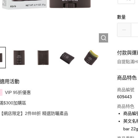
數量
付款與運
自提點滿HK
付款方式
商品特色
適用活動
信用卡
商品編號
VIP 95折優惠
享
609443
Apple Pay
滿$300加購區
商品特色
AlipayHK
【網店限定】2件88折 精選防曬產品
商品編號
英文名稱：A
PayMe
bar 22
WeChat P