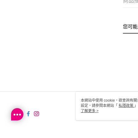
商品
您可能
本網站中使用 cookie，欲查詢有關
設定，請參閱本網站「
私隱政策
」
用 cookie。
了解更多 >