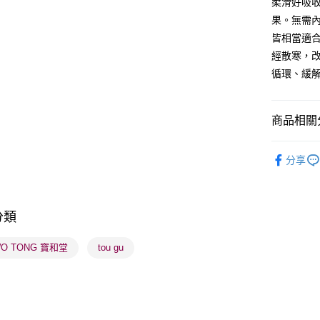
柔滑好吸
果。無需
送貨方式
皆相當適
經散寒，
順豐自助櫃
循環、緩
每筆HK$6
順豐站及營
商品相關分
每筆HK$6
健康美肌
確認發貨後
分享
物流公司
焦點新品
每筆HK$6
(香港門市
分類
取。逾期
WO TONG 寶和堂
tou gu
每筆HK$2