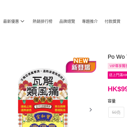
最新優惠
熱銷排行榜
品牌總覽
專題推介
付款獎賞
Po Wo
VIP尊享
獨
送上門滿HK
HK$99
容量
50克