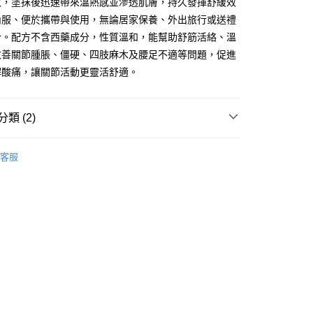
收，塗抹後迅速帶來溫熱感並滲透肌膚，持久發揮舒緩效
內服、便於攜帶與使用，無論居家保養、外出旅行或送禮
合。配方不含西藥成分，性質溫和，能幫助舒筋活絡、溫
改善關節腫脹、僵硬、四肢麻木及腰足不適等問題，促進
 - 確認發貨後1-3個工作天送達
解酸痛，讓關節活動更靈活舒適。
5.00，滿HK$300.00或以上免運費
業點 - 確認發貨後1-3個工作天送達
類 (2)
5.00，滿HK$300.00或以上免運費
健康保健
中式保健品/藥油
1-3 工作天送達，訂單將隨機分配至SF順豐速運或京東
客服
進行物流配送
5.00，滿HK$300.00或以上免運費
) 只顯示可選門市。確認發貨後2-5個工作天到店，3天內
會取消訂單，並不會安排重寄
0.00，滿HK$100.00或以上免運費