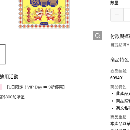
數量
付款與運
自提點滿HK
付款方式
商品特色
信用卡
商品編號
適用活動
609401
Apple Pay
商品特色
【1日限定！VIP Day 👑 9折優惠】
享
AlipayHK
此產品
滿$300加購區
商品編號
PayMe
英文名稱：
WeChat P
商品重點
本產品以
BoC Pay