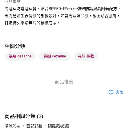
商品重點
BoC Pay
高遮瑕防曬遮瑕膏，結合SPF50+PA++++強效防護與高附著配方，
專為易產生表情紋的部位設計，如唇周及法令紋，緊密貼合肌膚，
送貨方式
打造持久平滑無瑕的精緻底妝。
順豐自助櫃 - 確認發貨後1-3個工作天送達
每筆HK$65.00，滿HK$300.00或以上免運費
順豐站及營業點 - 確認發貨後1-3個工作天送達
相關分類
每筆HK$65.00，滿HK$300.00或以上免運費
裸妝 cezanne
亮顏 cezanne
亮顏 裸妝
確認發貨後1-3 工作天送達，訂單將隨機分配至SF順豐速運或京東
物流公司進行物流配送
每筆HK$65.00，滿HK$300.00或以上免運費
商品推薦
(香港門市) 只顯示可選門市。確認發貨後2-5個工作天到店，3天內
客服
取。逾期會取消訂單，並不會安排重寄
每筆HK$20.00，滿HK$100.00或以上免運費
(澳門門市) 只顯示可選門市。確認發貨後2-5個工作天到店，3天內
商品相關分類 (2)
取。逾期會取消訂單，並不會安排重寄
潮流彩妝
面部彩妝
隔離霜/底霜