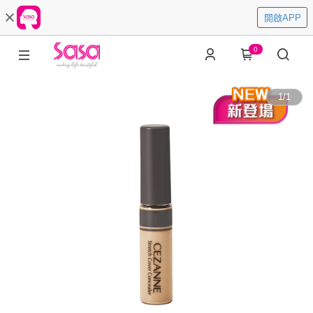
開啟APP
0
1
/
1