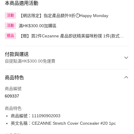
本商品適用活動
【網店限定】指定產品額外9折⏱️Happy Monday
活動
滿HK$300.00加購區
活動
【贈】買2件Cezanne 產品即送精美貓咪粉撲 1件(款式隨
贈品
機)
付款與運送
自提點滿HK$300.00免運費
付款方式
商品特色
信用卡
商品編號
Apple Pay
609337
AlipayHK
商品特色
PayMe
商品編號：111090902003
英文名稱：CEZANNE Stretch Cover Concealer #20 1pc
WeChat Pay