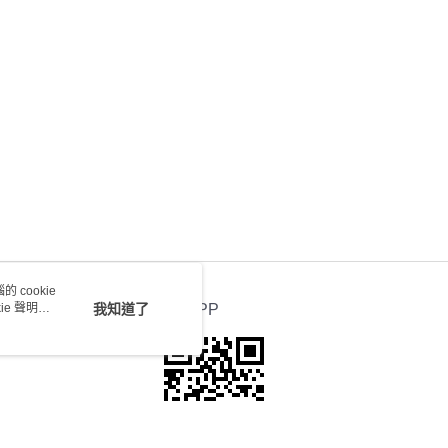
) 只顯示可選門市。確認發貨後2-5個工作天到店，3天內
會取消訂單，並不會安排重寄
0.00，滿HK$100.00或以上免運費
送 - 確認發貨後1-4個工作天送達
運費表
 cookie
e 聲明使
我知道了
官方APP