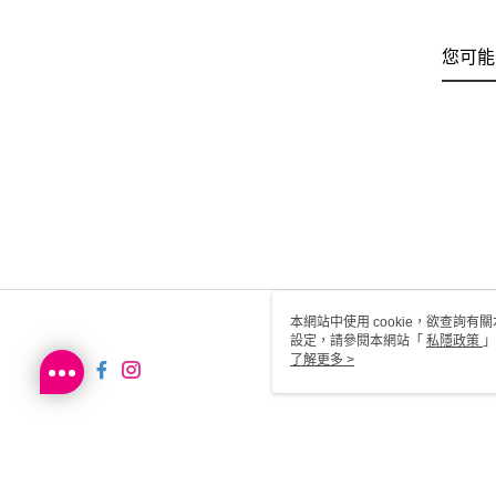
您可能
本網站中使用 cookie，欲查詢有關
設定，請參閱本網站「
私隱政策
」
用 cookie。
了解更多 >