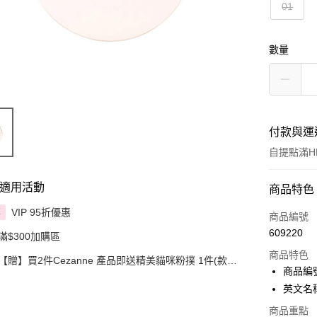
01
數量
付款與運
自提點滿HK
適用活動
付款方式
商品特色
VIP 95折優惠
享
信用卡
商品編號
609220
滿$300加購區
Apple Pay
商品特色
【贈】買2件Cezanne 產品即送精美貓咪粉撲 1件(款式
AlipayHK
商品編號 
隨機)
英文名稱 
PayMe
商品重點