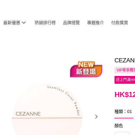
最新優惠
熱銷排行榜
品牌總覽
專題推介
付款獎賞
CEZA
VIP尊享
獨
送上門滿HK
HK$12
種類：01
顏色