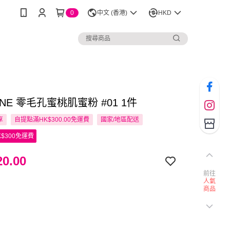
0
中文 (香港)
HKD
NNE 零毛孔蜜桃肌蜜粉 #01 1件
享
自提點滿HK$300.00免運費
國家/地區配送
$300免運費
0.00
前往
人氣
商品