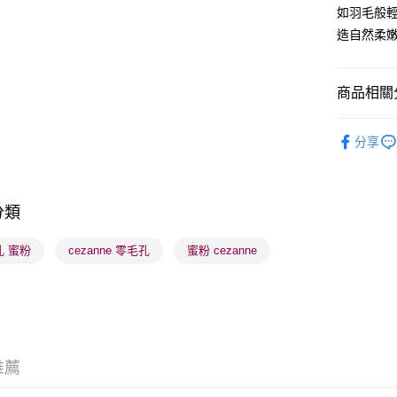
WeChat P
如羽毛般
造自然柔
BoC Pay
商品相關分
送貨方式
順豐自助櫃
潮流彩妝
分享
每筆HK$6
焦點新品
順豐站及營
每筆HK$6
分類
確認發貨後
孔 蜜粉
cezanne 零毛孔
蜜粉 cezanne
物流公司
每筆HK$6
(香港門市
取。逾期
每筆HK$2
推薦