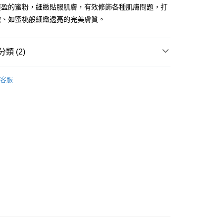
ay
輕盈的蜜粉，細緻貼服肌膚，有效修飾各種肌膚問題，打
嫩、如蜜桃般細緻透亮的完美膚質。
類 (2)
 - 確認發貨後1-3個工作天送達
面部彩妝
散粉/粉餅
客服
5.00，滿HK$300.00或以上免運費
業點 - 確認發貨後1-3個工作天送達
5.00，滿HK$300.00或以上免運費
1-3 工作天送達，訂單將隨機分配至SF順豐速運或京東
進行物流配送
5.00，滿HK$300.00或以上免運費
) 只顯示可選門市。確認發貨後2-5個工作天到店，3天內
會取消訂單，並不會安排重寄
0.00，滿HK$100.00或以上免運費