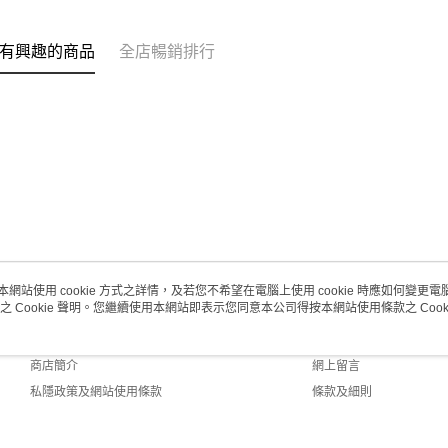
(澳門門市
取。逾期
有興趣的商品
全店暢銷排行
每筆HK$2
澳門地區配
本網站使用 cookie 方式之詳情，及若您不希望在電腦上使用 cookie 時應如何變更電腦的
之 Cookie 聲明。您繼續使用本網站即表示您同意本公司得按本網站使用條款之 Cooki
關於我們
客戶服務
品牌故事
購物說明
商店簡介
網上留言
私隱政策及網站使用條款
條款及細則
聯絡我們