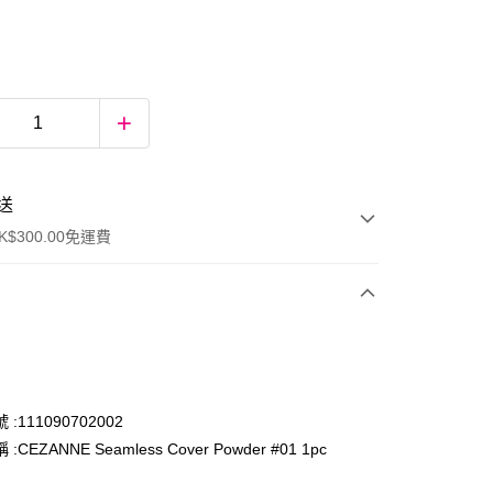
送
$300.00免運費
:111090702002
:CEZANNE Seamless Cover Powder #01 1pc