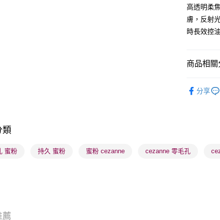
WeChat P
高透明柔
膚，反射
BoC Pay
時長效控
送貨方式
商品相關分
順豐自助櫃
潮流彩妝
每筆HK$6
分享
焦點新品
順豐站及營
每筆HK$6
分類
確認發貨後
物流公司
孔 蜜粉
持久 蜜粉
蜜粉 cezanne
cezanne 零毛孔
ce
每筆HK$6
(香港門市
取。逾期
每筆HK$2
推薦