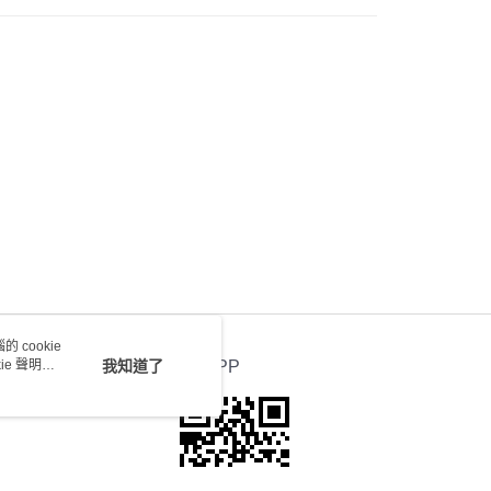
) 只顯示可選門市。確認發貨後2-5個工作天到店，3天內
會取消訂單，並不會安排重寄
0.00，滿HK$100.00或以上免運費
送 - 確認發貨後1-4個工作天送達
運費表
 cookie
e 聲明使
我知道了
官方APP