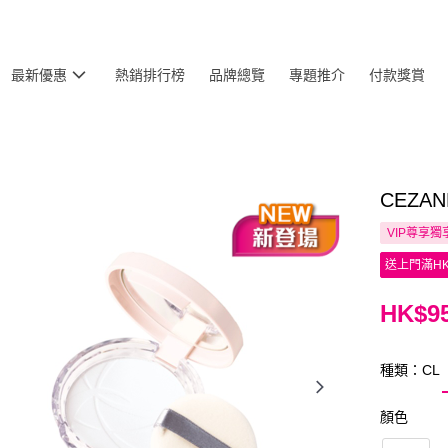
最新優惠
熱銷排行榜
品牌總覽
專題推介
付款獎賞
CEZA
VIP尊享
獨
送上門滿HK
HK$95
種類：CL
顏色