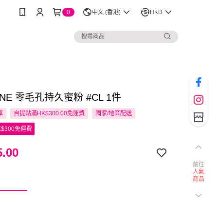
0
中文 (香港)
HKD
NNE 零毛孔持久蜜粉 #CL 1件
享
自提點滿HK$300.00免運費
國家/地區配送
$300免運費
.00
前往
人氣
商品