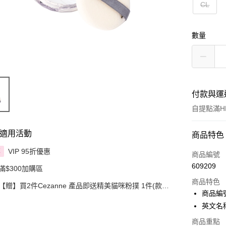
CL
數量
付款與運
自提點滿HK
適用活動
付款方式
商品特色
VIP 95折優惠
享
信用卡
商品編號
609209
滿$300加購區
Apple Pay
商品特色
【贈】買2件Cezanne 產品即送精美貓咪粉撲 1件(款式
AlipayHK
商品編號 
隨機)
英文名稱 :
PayMe
商品重點