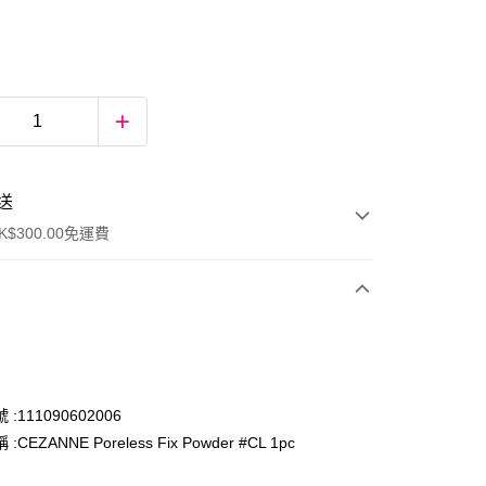
送
$300.00免運費
:111090602006
CEZANNE Poreless Fix Powder #CL 1pc