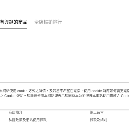
(澳門門市
取。逾期
每筆HK$2
有興趣的商品
全店暢銷排行
澳門地區配
本網站使用 cookie 方式之詳情，及若您不希望在電腦上使用 cookie 時應如何變更電腦的
之 Cookie 聲明。您繼續使用本網站即表示您同意本公司得按本網站使用條款之 Cooki
關於我們
客戶服務
品牌故事
購物說明
商店簡介
網上留言
私隱政策及網站使用條款
條款及細則
聯絡我們