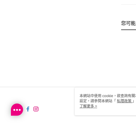
您可能
本網站中使用 cookie，欲查詢有關
設定，請參閱本網站「
私隱政策
」
用 cookie。
了解更多 >