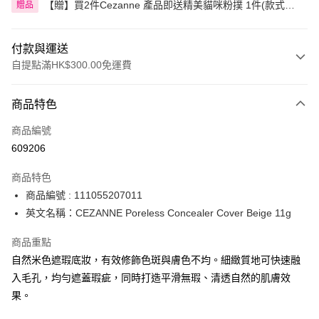
【贈】買2件Cezanne 產品即送精美貓咪粉撲 1件(款式隨
贈品
機)
付款與運送
自提點滿HK$300.00免運費
付款方式
商品特色
信用卡
商品編號
Apple Pay
609206
AlipayHK
商品特色
PayMe
商品編號 : 111055207011
英文名稱：CEZANNE Poreless Concealer Cover Beige 11g
WeChat Pay
商品重點
BoC Pay
自然米色遮瑕底妝，有效修飾色斑與膚色不均。細緻質地可快速融
入毛孔，均勻遮蓋瑕疵，同時打造平滑無瑕、清透自然的肌膚效
送貨方式
果。
順豐自助櫃 - 確認發貨後1-3個工作天送達