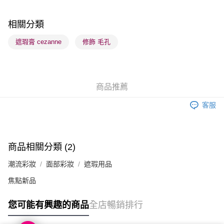
每筆HK$65.00，滿HK$300.00或以上免運費
順豐站及營業點 - 確認發貨後1-3個工作天送達
相關分類
每筆HK$65.00，滿HK$300.00或以上免運費
遮瑕膏 cezanne
修飾 毛孔
確認發貨後1-3 工作天送達，訂單將隨機分配至SF順豐速運或京東
物流公司進行物流配送
每筆HK$65.00，滿HK$300.00或以上免運費
商品推薦
(香港門市) 只顯示可選門市。確認發貨後2-5個工作天到店，3天內
客服
取。逾期會取消訂單，並不會安排重寄
每筆HK$20.00，滿HK$100.00或以上免運費
(澳門門市) 只顯示可選門市。確認發貨後2-5個工作天到店，3天內
商品相關分類 (2)
取。逾期會取消訂單，並不會安排重寄
潮流彩妝
面部彩妝
遮瑕用品
每筆HK$20.00，滿HK$100.00或以上免運費
焦點新品
澳門地區配送 - 確認發貨後1-4個工作天送達
運費表
您可能有興趣的商品
全店暢銷排行