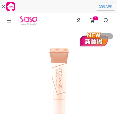
開啟APP
0
1
/
1