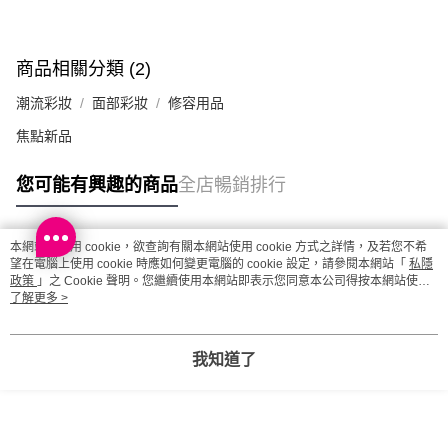
每筆HK$20.00，滿HK$100.00或以上免運費
澳門地區配送 - 確認發貨後1-4個工作天送達
運費表
商品相關分類 (2)
潮流彩妝
面部彩妝
修容用品
焦點新品
您可能有興趣的商品
全店暢銷排行
本網站中使用 cookie，欲查詢有關本網站使用 cookie 方式之詳情，及若您不希
熱門標籤
望在電腦上使用 cookie 時應如何變更電腦的 cookie 設定，請參閱本網站「
私隱
政策
」之 Cookie 聲明。您繼續使用本網站即表示您同意本公司得按本網站使用
條款之 Cookie 聲明使用 cookie。
了解更多 >
熱銷排行
最新商品
人氣推薦
我知道了