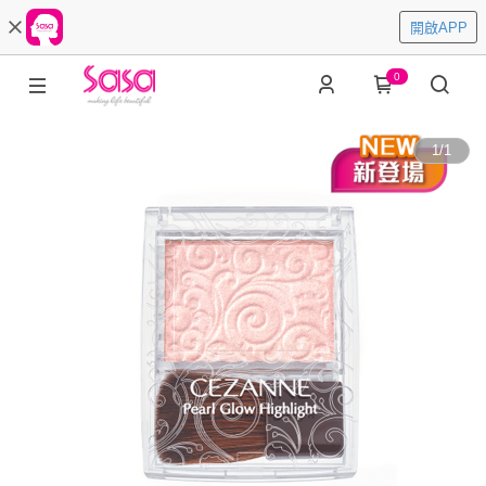
開啟APP
0
1
/
1