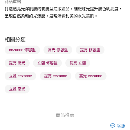
商品重點
BoC Pay
打造透亮光澤肌膚的養膚型底妝產品，細緻珠光提升膚色明亮度，
呈現自然柔和的光澤感，展現清透甜美的水光美肌。
送貨方式
順豐自助櫃 - 確認發貨後1-3個工作天送達
每筆HK$65.00，滿HK$300.00或以上免運費
相關分類
順豐站及營業點 - 確認發貨後1-3個工作天送達
cezanne 修容盤
高光 修容盤
提亮 修容盤
每筆HK$65.00，滿HK$300.00或以上免運費
提亮 高光
立體 修容盤
提亮 立體
確認發貨後1-3 工作天送達，訂單將隨機分配至SF順豐速運或京東
物流公司進行物流配送
立體 cezanne
提亮 cezanne
高光 cezanne
每筆HK$65.00，滿HK$300.00或以上免運費
(香港門市) 只顯示可選門市。確認發貨後2-5個工作天到店，3天內
立體 高光
取。逾期會取消訂單，並不會安排重寄
每筆HK$20.00，滿HK$100.00或以上免運費
(澳門門市) 只顯示可選門市。確認發貨後2-5個工作天到店，3天內
商品推薦
取。逾期會取消訂單，並不會安排重寄
客服