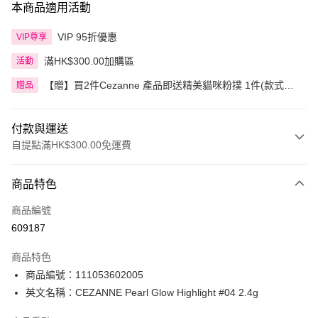
本商品適用活動
VIP 95折優惠
VIP尊享
滿HK$300.00加購區
活動
【贈】買2件Cezanne 產品即送精美貓咪粉撲 1件(款式隨
贈品
機)
付款與運送
自提點滿HK$300.00免運費
付款方式
商品特色
信用卡
商品編號
Apple Pay
609187
AlipayHK
商品特色
PayMe
商品編號：111053602005
英文名稱：CEZANNE Pearl Glow Highlight #04 2.4g
WeChat Pay