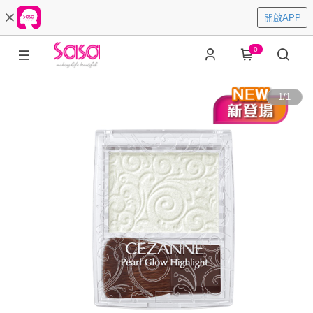
開啟APP
0
1
/
1