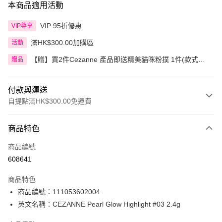
本商品適用活動
VIP 95折優惠
VIP尊享
滿HK$300.00加購區
活動
【贈】買2件Cezanne 產品即送精美貓咪粉撲 1件(款式隨
贈品
機)
付款與運送
自提點滿HK$300.00免運費
付款方式
商品特色
信用卡
商品編號
Apple Pay
608641
AlipayHK
商品特色
PayMe
商品編號：111053602004
英文名稱：CEZANNE Pearl Glow Highlight #03 2.4g
WeChat Pay