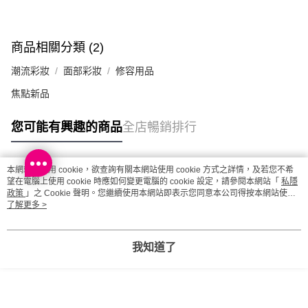
每筆HK$20.00，滿HK$100.00或以上免運費
澳門地區配送 - 確認發貨後1-4個工作天送達
運費表
商品相關分類 (2)
潮流彩妝
面部彩妝
修容用品
焦點新品
您可能有興趣的商品
全店暢銷排行
本網站中使用 cookie，欲查詢有關本網站使用 cookie 方式之詳情，及若您不希
熱門標籤
望在電腦上使用 cookie 時應如何變更電腦的 cookie 設定，請參閱本網站「
私隱
政策
」之 Cookie 聲明。您繼續使用本網站即表示您同意本公司得按本網站使用
條款之 Cookie 聲明使用 cookie。
了解更多 >
熱銷排行
最新商品
人氣推薦
我知道了