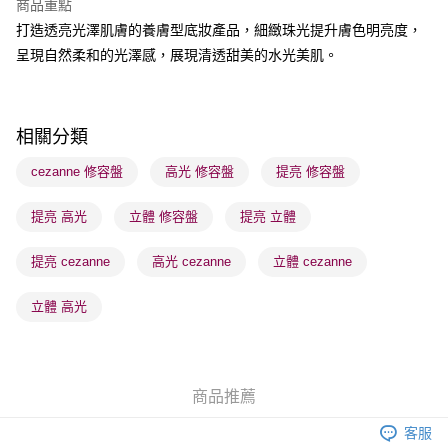
商品重點
BoC Pay
打造透亮光澤肌膚的養膚型底妝產品，細緻珠光提升膚色明亮度，
呈現自然柔和的光澤感，展現清透甜美的水光美肌。
送貨方式
順豐自助櫃 - 確認發貨後1-3個工作天送達
每筆HK$65.00，滿HK$300.00或以上免運費
相關分類
順豐站及營業點 - 確認發貨後1-3個工作天送達
cezanne 修容盤
高光 修容盤
提亮 修容盤
每筆HK$65.00，滿HK$300.00或以上免運費
提亮 高光
立體 修容盤
提亮 立體
確認發貨後1-3 工作天送達，訂單將隨機分配至SF順豐速運或京東
物流公司進行物流配送
提亮 cezanne
高光 cezanne
立體 cezanne
每筆HK$65.00，滿HK$300.00或以上免運費
(香港門市) 只顯示可選門市。確認發貨後2-5個工作天到店，3天內
立體 高光
取。逾期會取消訂單，並不會安排重寄
每筆HK$20.00，滿HK$100.00或以上免運費
(澳門門市) 只顯示可選門市。確認發貨後2-5個工作天到店，3天內
商品推薦
取。逾期會取消訂單，並不會安排重寄
客服