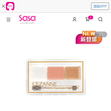
開啟APP
0
1
/
1