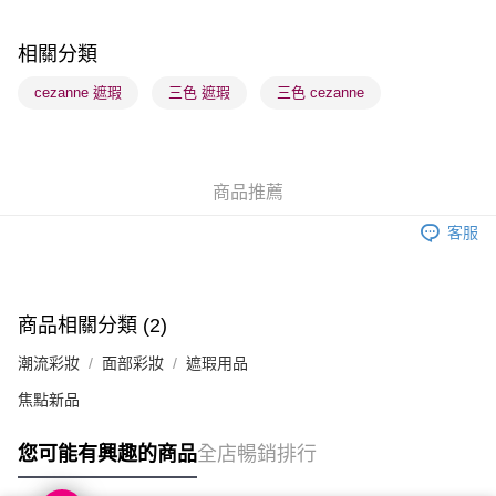
每筆HK$65.00，滿HK$300.00或以上免運費
順豐站及營業點 - 確認發貨後1-3個工作天送達
相關分類
每筆HK$65.00，滿HK$300.00或以上免運費
cezanne 遮瑕
三色 遮瑕
三色 cezanne
確認發貨後1-3 工作天送達，訂單將隨機分配至SF順豐速運或京東
物流公司進行物流配送
每筆HK$65.00，滿HK$300.00或以上免運費
商品推薦
(香港門市) 只顯示可選門市。確認發貨後2-5個工作天到店，3天內
客服
取。逾期會取消訂單，並不會安排重寄
每筆HK$20.00，滿HK$100.00或以上免運費
(澳門門市) 只顯示可選門市。確認發貨後2-5個工作天到店，3天內
商品相關分類 (2)
取。逾期會取消訂單，並不會安排重寄
潮流彩妝
面部彩妝
遮瑕用品
每筆HK$20.00，滿HK$100.00或以上免運費
焦點新品
澳門地區配送 - 確認發貨後1-4個工作天送達
運費表
您可能有興趣的商品
全店暢銷排行