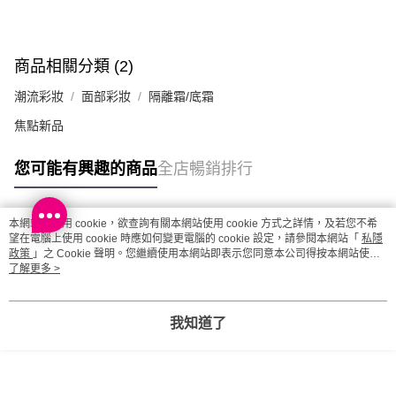
每筆HK$20.00，滿HK$100.00或以上免運費
澳門地區配送 - 確認發貨後1-4個工作天送達
運費表
商品相關分類 (2)
潮流彩妝
面部彩妝
隔離霜/底霜
焦點新品
您可能有興趣的商品
全店暢銷排行
本網站中使用 cookie，欲查詢有關本網站使用 cookie 方式之詳情，及若您不希
熱門標籤
望在電腦上使用 cookie 時應如何變更電腦的 cookie 設定，請參閱本網站「
私隱
政策
」之 Cookie 聲明。您繼續使用本網站即表示您同意本公司得按本網站使用
條款之 Cookie 聲明使用 cookie。
了解更多 >
熱銷排行
最新商品
人氣推薦
我知道了