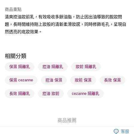
商品重點
BoC Pay
清爽控油妝前乳，有效吸收多餘油脂，防止因出油導致的脫妝問
題，長時間維持剛上妝般的清新柔滑妝感，同時修飾毛孔，呈現自
送貨方式
然透亮的底妝效果。
順豐自助櫃 - 確認發貨後1-3個工作天送達
每筆HK$65.00，滿HK$300.00或以上免運費
順豐站及營業點 - 確認發貨後1-3個工作天送達
相關分類
每筆HK$65.00，滿HK$300.00或以上免運費
保濕 隔離乳
控油 隔離乳
妝前 隔離乳
確認發貨後1-3 工作天送達，訂單將隨機分配至SF順豐速運或京東
保濕 cezanne
控油 保濕
妝前 保濕
長效 保濕
物流公司進行物流配送
每筆HK$65.00，滿HK$300.00或以上免運費
長效 隔離乳
控油 妝前
cezanne 隔離乳
(香港門市) 只顯示可選門市。確認發貨後2-5個工作天到店，3天內
取。逾期會取消訂單，並不會安排重寄
每筆HK$20.00，滿HK$100.00或以上免運費
商品推薦
(澳門門市) 只顯示可選門市。確認發貨後2-5個工作天到店，3天內
客服
取。逾期會取消訂單，並不會安排重寄