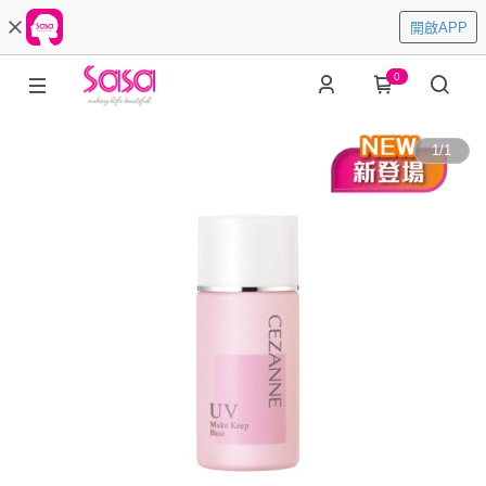
開啟APP
0
1
/
1