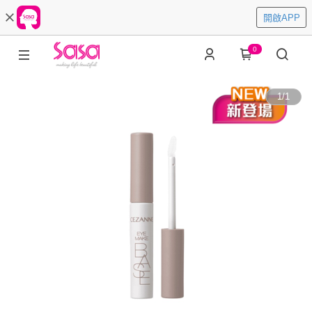
開啟APP
0
1
/
1