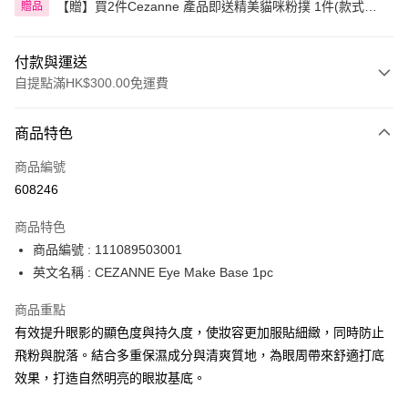
【贈】買2件Cezanne 產品即送精美貓咪粉撲 1件(款式隨
贈品
機)
付款與運送
自提點滿HK$300.00免運費
付款方式
商品特色
信用卡
商品編號
Apple Pay
608246
AlipayHK
商品特色
PayMe
商品編號 : 111089503001
英文名稱 : CEZANNE Eye Make Base 1pc
WeChat Pay
商品重點
BoC Pay
有效提升眼影的顯色度與持久度，使妝容更加服貼細緻，同時防止
飛粉與脫落。結合多重保濕成分與清爽質地，為眼周帶來舒適打底
送貨方式
效果，打造自然明亮的眼妝基底。
順豐自助櫃 - 確認發貨後1-3個工作天送達