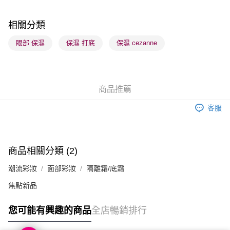
每筆HK$65.00，滿HK$300.00或以上免運費
順豐站及營業點 - 確認發貨後1-3個工作天送達
相關分類
每筆HK$65.00，滿HK$300.00或以上免運費
眼部 保濕
保濕 打底
保濕 cezanne
確認發貨後1-3 工作天送達，訂單將隨機分配至SF順豐速運或京東
物流公司進行物流配送
每筆HK$65.00，滿HK$300.00或以上免運費
商品推薦
(香港門市) 只顯示可選門市。確認發貨後2-5個工作天到店，3天內
客服
取。逾期會取消訂單，並不會安排重寄
每筆HK$20.00，滿HK$100.00或以上免運費
(澳門門市) 只顯示可選門市。確認發貨後2-5個工作天到店，3天內
商品相關分類 (2)
取。逾期會取消訂單，並不會安排重寄
潮流彩妝
面部彩妝
隔離霜/底霜
每筆HK$20.00，滿HK$100.00或以上免運費
焦點新品
澳門地區配送 - 確認發貨後1-4個工作天送達
運費表
您可能有興趣的商品
全店暢銷排行