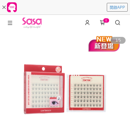
開啟APP
0
1
/
5