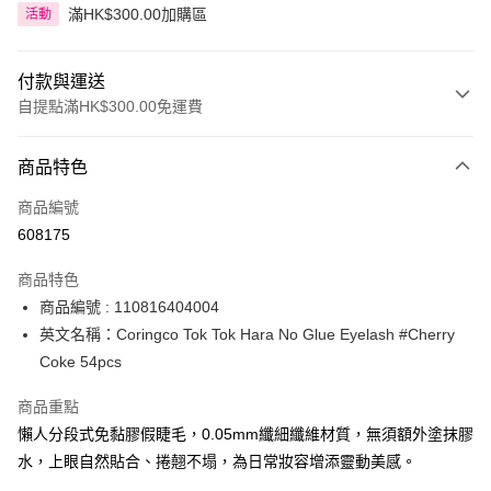
滿HK$300.00加購區
活動
付款與運送
自提點滿HK$300.00免運費
付款方式
商品特色
信用卡
商品編號
Apple Pay
608175
AlipayHK
商品特色
PayMe
商品編號 : 110816404004
英文名稱：Coringco Tok Tok Hara No Glue Eyelash #Cherry
WeChat Pay
Coke 54pcs
BoC Pay
商品重點
懶人分段式免黏膠假睫毛，0.05mm纖細纖維材質，無須額外塗抹膠
送貨方式
水，上眼自然貼合、捲翹不塌，為日常妝容增添靈動美感。
順豐自助櫃 - 確認發貨後1-3個工作天送達