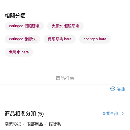
每筆HK$65.00，滿HK$300.00或以上免運費
順豐站及營業點 - 確認發貨後1-3個工作天送達
相關分類
每筆HK$65.00，滿HK$300.00或以上免運費
coringco 假眼睫毛
免膠水 假眼睫毛
確認發貨後1-3 工作天送達，訂單將隨機分配至SF順豐速運或京東
coringco 免膠水
假眼睫毛 hara
coringco hara
物流公司進行物流配送
每筆HK$65.00，滿HK$300.00或以上免運費
免膠水 hara
(香港門市) 只顯示可選門市。確認發貨後2-5個工作天到店，3天內
取。逾期會取消訂單，並不會安排重寄
每筆HK$20.00，滿HK$100.00或以上免運費
商品推薦
(澳門門市) 只顯示可選門市。確認發貨後2-5個工作天到店，3天內
客服
取。逾期會取消訂單，並不會安排重寄
每筆HK$20.00，滿HK$100.00或以上免運費
澳門地區配送 - 確認發貨後1-4個工作天送達
運費表
商品相關分類 (5)
查看全部
潮流彩妝
眼部用品
假睫毛