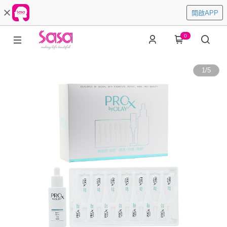
開啟APP
0
1
/
5