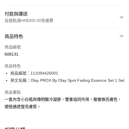
付款與運送
自提點滿HK$300.00免運費
付款方式
商品特色
信用卡
商品編號
Apple Pay
608131
AlipayHK
商品特色
PayMe
商品編號：111094426001
英文名稱：Olay PROX By Olay Spot Fading Essence Set 1 Set
WeChat Pay
商品重點
BoC Pay
一套內含小白瓶與傳明酸冷凝膠，雙重協同作用，層層煥亮膚色，
塑造通透瑩亮膚質。
送貨方式
順豐自助櫃 - 確認發貨後1-3個工作天送達
每筆HK$65.00，滿HK$300.00或以上免運費