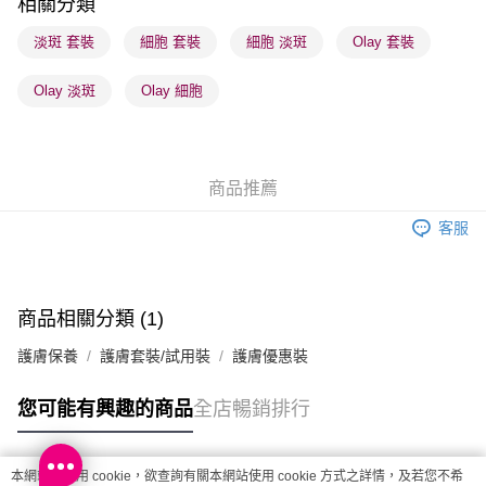
相關分類
順豐站及營業點 - 確認發貨後1-3個工作天送達
淡斑 套裝
細胞 套裝
細胞 淡斑
Olay 套裝
每筆HK$65.00，滿HK$300.00或以上免運費
Olay 淡斑
Olay 細胞
確認發貨後1-3 工作天送達，訂單將隨機分配至SF順豐速運或京東
物流公司進行物流配送
每筆HK$65.00，滿HK$300.00或以上免運費
商品推薦
(香港門市) 只顯示可選門市。確認發貨後2-5個工作天到店，3天內
取。逾期會取消訂單，並不會安排重寄
客服
每筆HK$20.00，滿HK$100.00或以上免運費
(澳門門市) 只顯示可選門市。確認發貨後2-5個工作天到店，3天內
取。逾期會取消訂單，並不會安排重寄
商品相關分類 (1)
每筆HK$20.00，滿HK$100.00或以上免運費
護膚保養
護膚套裝/試用裝
護膚優惠裝
澳門地區配送 - 確認發貨後1-4個工作天送達
運費表
您可能有興趣的商品
全店暢銷排行
本網站中使用 cookie，欲查詢有關本網站使用 cookie 方式之詳情，及若您不希