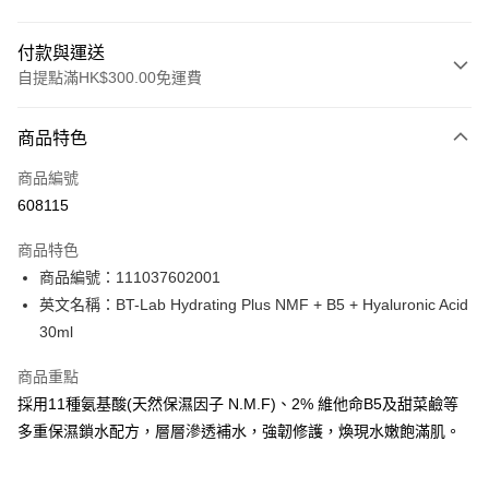
付款與運送
自提點滿HK$300.00免運費
付款方式
商品特色
信用卡
商品編號
Apple Pay
608115
AlipayHK
商品特色
PayMe
商品編號：111037602001
英文名稱：BT-Lab Hydrating Plus NMF + B5 + Hyaluronic Acid
WeChat Pay
30ml
BoC Pay
商品重點
採用11種氨基酸(天然保濕因子 N.M.F)、2% 維他命B5及甜菜鹼等
送貨方式
多重保濕鎖水配方，層層滲透補水，強韌修護，煥現水嫩飽滿肌。
順豐自助櫃 - 確認發貨後1-3個工作天送達
每筆HK$65.00，滿HK$300.00或以上免運費