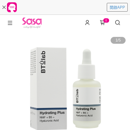
開啟APP
0
1
/
5