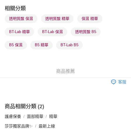
順豐站及營業點 - 確認發貨後1-3個工作天送達
相關分類
每筆HK$65.00，滿HK$300.00或以上免運費
透明質酸 保濕
透明質酸 精華
保濕 精華
確認發貨後1-3 工作天送達，訂單將隨機分配至SF順豐速運或京東
BT-Lab 精華
BT-Lab 保濕
透明質酸 B5
物流公司進行物流配送
每筆HK$65.00，滿HK$300.00或以上免運費
B5 保濕
B5 精華
BT-Lab B5
(香港門市) 只顯示可選門市。確認發貨後2-5個工作天到店，3天內
取。逾期會取消訂單，並不會安排重寄
每筆HK$20.00，滿HK$100.00或以上免運費
商品推薦
(澳門門市) 只顯示可選門市。確認發貨後2-5個工作天到店，3天內
客服
取。逾期會取消訂單，並不會安排重寄
每筆HK$20.00，滿HK$100.00或以上免運費
澳門地區配送 - 確認發貨後1-4個工作天送達
運費表
商品相關分類 (2)
護膚保養
面部精華
精華
莎莎獨家品牌✨
最新上線