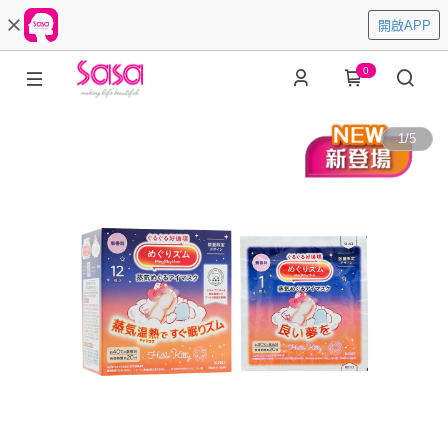
開啟APP
0
1
/
5