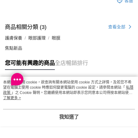
客服
澳門地區配送 - 確認發貨後1-4個工作天送達
運費表
商品相關分類 (3)
查看全部
護膚保養
眼部護理
眼膜
焦點新品
您可能有興趣的商品
全店暢銷排行
本網站中使用 cookie，欲查詢有關本網站使用 cookie 方式之詳情，及若您不希
熱門標籤
望在電腦上使用 cookie 時應如何變更電腦的 cookie 設定，請參閱本網站「
私隱
政策
」之 Cookie 聲明。您繼續使用本網站即表示您同意本公司得按本網站使用
條款之 Cookie 聲明使用 cookie。
了解更多 >
熱銷排行
最新商品
人氣推薦
我知道了