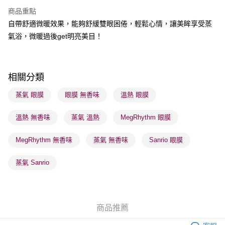
BoC Pay
商品重點
自帶舒適微暖效果，能夠舒緩雙眼困倦，輕鬆心情，讓美眸享受蒸
送貨方式
氣浴，微暖過後get明亮美目！
順豐自助櫃 - 確認發貨後1-3個工作天送達
每筆HK$65.00，滿HK$300.00或以上免運費
順豐站及營業點 - 確認發貨後1-3個工作天送達
相關分類
每筆HK$65.00，滿HK$300.00或以上免運費
蒸氣 眼膜
眼膜 無香味
溫熱 眼膜
確認發貨後1-3 工作天送達，訂單將隨機分配至SF順豐速運或京東
溫熱 無香味
蒸氣 溫熱
MegRhythm 眼膜
物流公司進行物流配送
每筆HK$65.00，滿HK$300.00或以上免運費
MegRhythm 無香味
蒸氣 無香味
Sanrio 眼膜
(香港門市) 只顯示可選門市。確認發貨後2-5個工作天到店，3天內
取。逾期會取消訂單，並不會安排重寄
蒸氣 Sanrio
每筆HK$20.00，滿HK$100.00或以上免運費
(澳門門市) 只顯示可選門市。確認發貨後2-5個工作天到店，3天內
取。逾期會取消訂單，並不會安排重寄
商品推薦
每筆HK$20.00，滿HK$100.00或以上免運費