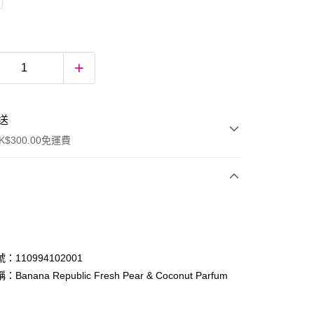
送
$300.00免運費
：110994102001
anana Republic Fresh Pear & Coconut Parfum
ay