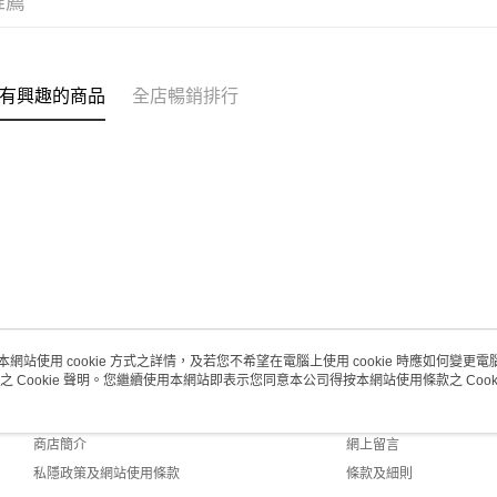
推薦
取。逾期
每筆HK$2
有興趣的商品
全店暢銷排行
本網站使用 cookie 方式之詳情，及若您不希望在電腦上使用 cookie 時應如何變更電腦的
之 Cookie 聲明。您繼續使用本網站即表示您同意本公司得按本網站使用條款之 Cooki
關於我們
客戶服務
品牌故事
購物說明
商店簡介
網上留言
私隱政策及網站使用條款
條款及細則