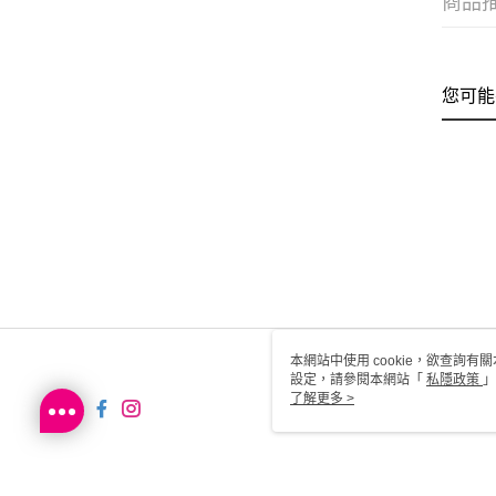
商品
您可能
本網站中使用 cookie，欲查詢有關
設定，請參閱本網站「
私隱政策
」
用 cookie。
了解更多 >