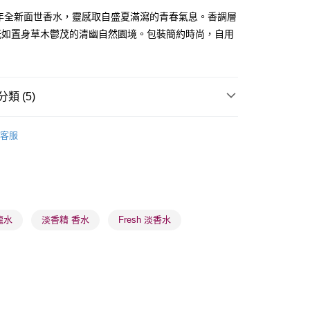
5年全新面世香水，靈感取自盛夏滿瀉的青春氣息。香調層
恍如置身草木鬱茂的清幽自然園境。包裝簡約時尚，自用
。
 - 確認發貨後1-3個工作天送達
類 (5)
5.00，滿HK$300.00或以上免運費
女士香水
女士香精
業點 - 確認發貨後1-3個工作天送達
客服
5.00，滿HK$300.00或以上免運費
🌸人氣推薦🌸
香精
1-3 工作天送達，訂單將隨機分配至SF順豐速運或京東
🌸人氣推薦🌸
門市及網店同步優惠
滿件折
進行物流配送
5.00，滿HK$300.00或以上免運費
品牌✨
最新上線
龍水
淡香精 香水
Fresh 淡香水
) 只顯示可選門市。確認發貨後2-5個工作天到店，3天內
會取消訂單，並不會安排重寄
0.00，滿HK$100.00或以上免運費
) 只顯示可選門市。確認發貨後2-5個工作天到店，3天內