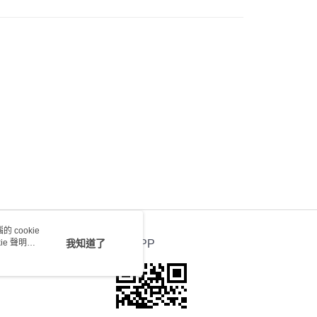
會取消訂單，並不會安排重寄
0.00，滿HK$100.00或以上免運費
 cookie
e 聲明使
我知道了
官方APP