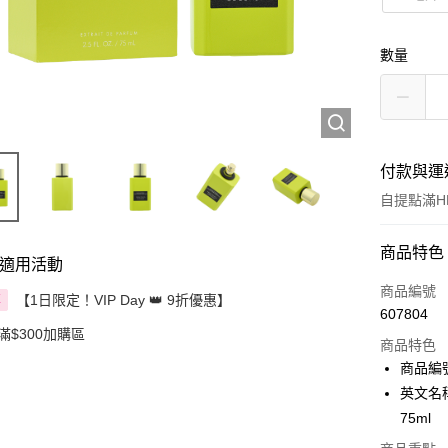
數量
付款與運
自提點滿HK
付款方式
商品特色
適用活動
信用卡
商品編號
【1日限定！VIP Day 👑 9折優惠】
享
607804
Apple Pay
滿$300加購區
商品特色
AlipayHK
商品編號
英文名稱：B
PayMe
75ml
WeChat P