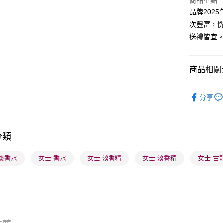
商品重點
品牌202
BoC Pay
次豐富，
送禮皆宜
送貨方式
順豐自助櫃
商品相關分
每筆HK$6
香水香薰
順豐站及營
分享
焦點新品
每筆HK$6
香水香薰
確認發貨後
分類
香水香薰
物流公司
每筆HK$6
莎莎獨家
 淡香水
女士 香水
女士 淡香精
女士 淡香精
女士 古
(香港門市
取。逾期
每筆HK$2
(澳門門市