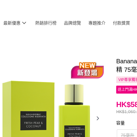
最新優惠
熱銷排行榜
品牌總覽
專題推介
付款獎賞
Banana
精 75
VIP尊享
獨
送上門滿HK
HK$58
HK$1,060
容量
75毫升