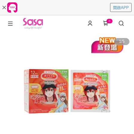
開啟APP
0
1
/
5