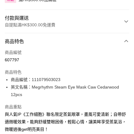
付款與運送
自提點滿HK$300.00免運費
付款方式
商品特色
信用卡
商品編號
Apple Pay
607797
AlipayHK
商品特色
PayMe
商品編號：111079503023
英文名稱：Megrhythm Steam Eye Mask Caw Cedarwood
WeChat Pay
12pcs
BoC Pay
商品重點
與人氣IP《工作細胞》聯名限定蒸氣眼罩，畫風可愛清新；自帶舒
送貨方式
適微暖效果，能夠舒緩雙眼困倦，輕鬆心情，讓美眸享受蒸氣浴，
順豐自助櫃 - 確認發貨後1-3個工作天送達
微暖過後get明亮美目！
每筆HK$65.00，滿HK$300.00或以上免運費