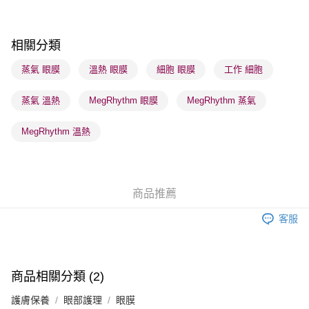
順豐站及營業點 - 確認發貨後1-3個工作天送達
每筆HK$65.00，滿HK$300.00或以上免運費
相關分類
確認發貨後1-3 工作天送達，訂單將隨機分配至SF順豐速運或京東
蒸氣 眼膜
溫熱 眼膜
細胞 眼膜
工作 細胞
物流公司進行物流配送
蒸氣 溫熱
MegRhythm 眼膜
MegRhythm 蒸氣
每筆HK$65.00，滿HK$300.00或以上免運費
(香港門市) 只顯示可選門市。確認發貨後2-5個工作天到店，3天內
MegRhythm 溫熱
取。逾期會取消訂單，並不會安排重寄
每筆HK$20.00，滿HK$100.00或以上免運費
(澳門門市) 只顯示可選門市。確認發貨後2-5個工作天到店，3天內
商品推薦
取。逾期會取消訂單，並不會安排重寄
客服
每筆HK$20.00，滿HK$100.00或以上免運費
澳門地區配送 - 確認發貨後1-4個工作天送達
運費表
商品相關分類 (2)
護膚保養
眼部護理
眼膜