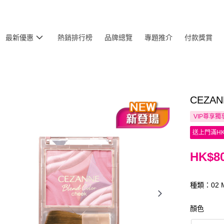
最新優惠
熱銷排行榜
品牌總覽
專題推介
付款獎賞
CEZAN
VIP尊享
獨
送上門滿HK
HK$80
種類：02 M
顏色