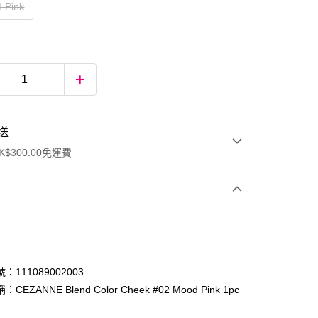
 Pink
送
$300.00免運費
：111089002003
CEZANNE Blend Color Cheek #02 Mood Pink 1pc