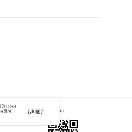
) 只顯示可選門市。確認發貨後2-5個工作天到店，3天內
會取消訂單，並不會安排重寄
0.00，滿HK$100.00或以上免運費
送 - 確認發貨後1-4個工作天送達
運費表
 cookie
e 聲明使
我知道了
官方APP