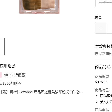
02 Mood
數量
付款與運
自提點滿HK
適用活動
付款方式
商品特色
VIP 95折優惠
享
信用卡
商品編號
607617
滿$300加購區
Apple Pay
商品特色
【贈】買2件Cezanne 產品即送精美貓咪粉撲 1件(款式
AlipayHK
商品編號
隨機)
英文名稱：
PayMe
商品重點