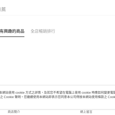
(澳門門市
取。逾期
推薦
每筆HK$2
澳門地區配
有興趣的商品
全店暢銷排行
本網站使用 cookie 方式之詳情，及若您不希望在電腦上使用 cookie 時應如何變更電腦的
之 Cookie 聲明。您繼續使用本網站即表示您同意本公司得按本網站使用條款之 Cooki
關於我們
客戶服務
品牌故事
購物說明
商店簡介
網上留言