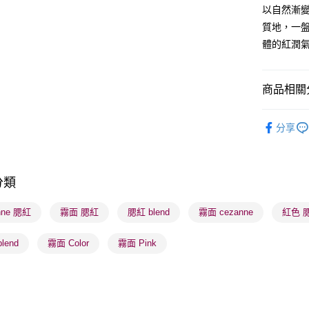
WeChat P
以自然漸
質地，一
BoC Pay
體的紅潤
送貨方式
商品相關分
順豐自助櫃
潮流彩妝
每筆HK$6
分享
焦點新品
順豐站及營
每筆HK$6
分類
確認發貨後
物流公司
nne 腮紅
霧面 腮紅
腮紅 blend
霧面 cezanne
紅色 
每筆HK$6
lend
霧面 Color
霧面 Pink
(香港門市
取。逾期
每筆HK$2