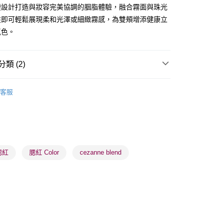
ay
變設計打造與妝容完美協調的胭脂體驗，融合霧面與珠光
盤即可輕鬆展現柔和光澤或細緻霧感，為雙頰增添健康立
氣色。
類 (2)
 - 確認發貨後1-3個工作天送達
面部彩妝
胭脂
5.00，滿HK$300.00或以上免運費
客服
業點 - 確認發貨後1-3個工作天送達
5.00，滿HK$300.00或以上免運費
1-3 工作天送達，訂單將隨機分配至SF順豐速運或京東
進行物流配送
腮紅
腮紅 Color
cezanne blend
5.00，滿HK$300.00或以上免運費
) 只顯示可選門市。確認發貨後2-5個工作天到店，3天內
會取消訂單，並不會安排重寄
0.00，滿HK$100.00或以上免運費