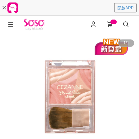
開啟APP
0
1
/
1