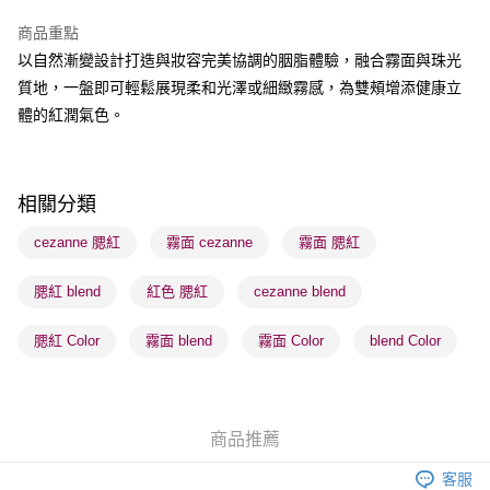
BoC Pay
商品重點
以自然漸變設計打造與妝容完美協調的胭脂體驗，融合霧面與珠光
送貨方式
質地，一盤即可輕鬆展現柔和光澤或細緻霧感，為雙頰增添健康立
順豐自助櫃 - 確認發貨後1-3個工作天送達
體的紅潤氣色。
每筆HK$65.00，滿HK$300.00或以上免運費
順豐站及營業點 - 確認發貨後1-3個工作天送達
每筆HK$65.00，滿HK$300.00或以上免運費
相關分類
確認發貨後1-3 工作天送達，訂單將隨機分配至SF順豐速運或京東
cezanne 腮紅
霧面 cezanne
霧面 腮紅
物流公司進行物流配送
腮紅 blend
紅色 腮紅
cezanne blend
每筆HK$65.00，滿HK$300.00或以上免運費
(香港門市) 只顯示可選門市。確認發貨後2-5個工作天到店，3天內
腮紅 Color
霧面 blend
霧面 Color
blend Color
取。逾期會取消訂單，並不會安排重寄
每筆HK$20.00，滿HK$100.00或以上免運費
(澳門門市) 只顯示可選門市。確認發貨後2-5個工作天到店，3天內
商品推薦
取。逾期會取消訂單，並不會安排重寄
客服