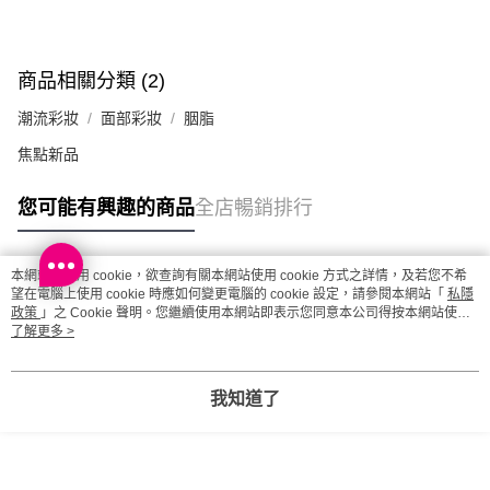
每筆HK$20.00，滿HK$100.00或以上免運費
澳門地區配送 - 確認發貨後1-4個工作天送達
運費表
商品相關分類 (2)
潮流彩妝
面部彩妝
胭脂
焦點新品
您可能有興趣的商品
全店暢銷排行
本網站中使用 cookie，欲查詢有關本網站使用 cookie 方式之詳情，及若您不希
熱門標籤
望在電腦上使用 cookie 時應如何變更電腦的 cookie 設定，請參閱本網站「
私隱
政策
」之 Cookie 聲明。您繼續使用本網站即表示您同意本公司得按本網站使用
條款之 Cookie 聲明使用 cookie。
了解更多 >
熱銷排行
最新商品
人氣推薦
我知道了