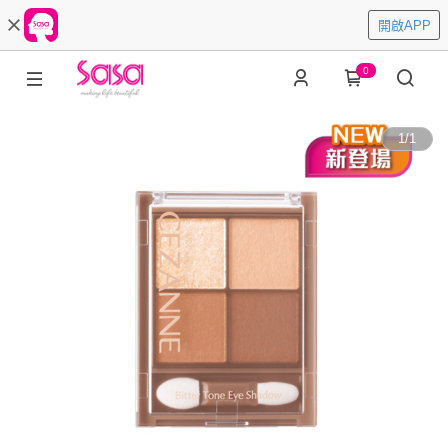
開啟APP
0
1
/
1