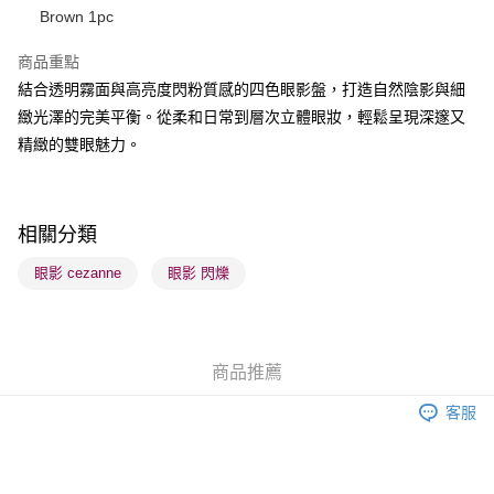
Brown 1pc
BoC Pay
商品重點
結合透明霧面與高亮度閃粉質感的四色眼影盤，打造自然陰影與細
送貨方式
緻光澤的完美平衡。從柔和日常到層次立體眼妝，輕鬆呈現深邃又
順豐自助櫃 - 確認發貨後1-3個工作天送達
精緻的雙眼魅力。
每筆HK$65.00，滿HK$300.00或以上免運費
順豐站及營業點 - 確認發貨後1-3個工作天送達
每筆HK$65.00，滿HK$300.00或以上免運費
相關分類
確認發貨後1-3 工作天送達，訂單將隨機分配至SF順豐速運或京東
眼影 cezanne
眼影 閃爍
物流公司進行物流配送
每筆HK$65.00，滿HK$300.00或以上免運費
(香港門市) 只顯示可選門市。確認發貨後2-5個工作天到店，3天內
商品推薦
取。逾期會取消訂單，並不會安排重寄
客服
每筆HK$20.00，滿HK$100.00或以上免運費
(澳門門市) 只顯示可選門市。確認發貨後2-5個工作天到店，3天內
取。逾期會取消訂單，並不會安排重寄