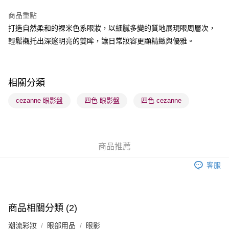
BoC Pay
商品重點
打造自然柔和的裸米色系眼妝，以細膩多變的質地展現眼周層次，
送貨方式
輕鬆襯托出深邃明亮的雙眸，讓日常妝容更顯精緻與優雅。
順豐自助櫃 - 確認發貨後1-3個工作天送達
每筆HK$65.00，滿HK$300.00或以上免運費
順豐站及營業點 - 確認發貨後1-3個工作天送達
相關分類
每筆HK$65.00，滿HK$300.00或以上免運費
cezanne 眼影盤
四色 眼影盤
四色 cezanne
確認發貨後1-3 工作天送達，訂單將隨機分配至SF順豐速運或京東
物流公司進行物流配送
每筆HK$65.00，滿HK$300.00或以上免運費
商品推薦
(香港門市) 只顯示可選門市。確認發貨後2-5個工作天到店，3天內
客服
取。逾期會取消訂單，並不會安排重寄
每筆HK$20.00，滿HK$100.00或以上免運費
(澳門門市) 只顯示可選門市。確認發貨後2-5個工作天到店，3天內
商品相關分類 (2)
取。逾期會取消訂單，並不會安排重寄
潮流彩妝
眼部用品
眼影