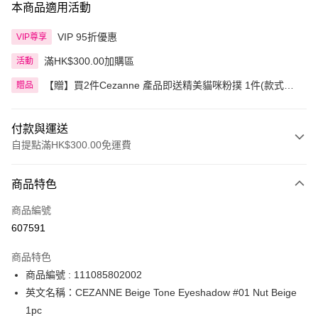
本商品適用活動
VIP 95折優惠
VIP尊享
滿HK$300.00加購區
活動
【贈】買2件Cezanne 產品即送精美貓咪粉撲 1件(款式隨
贈品
機)
付款與運送
自提點滿HK$300.00免運費
付款方式
商品特色
信用卡
商品編號
Apple Pay
607591
AlipayHK
商品特色
PayMe
商品編號 : 111085802002
英文名稱：CEZANNE Beige Tone Eyeshadow #01 Nut Beige
WeChat Pay
1pc