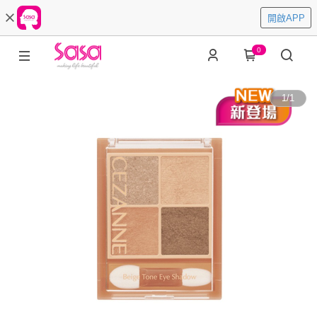
開啟APP
0
1
/
1