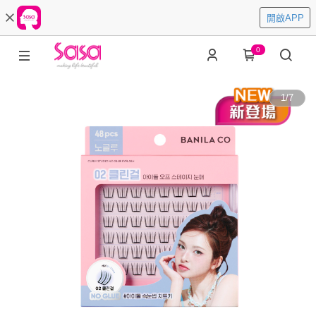
開啟APP
0
1
/
7