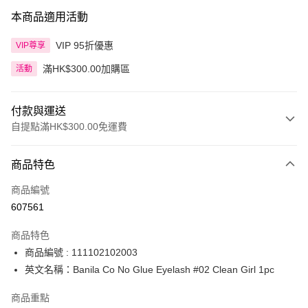
本商品適用活動
VIP 95折優惠
VIP尊享
滿HK$300.00加購區
活動
付款與運送
自提點滿HK$300.00免運費
付款方式
商品特色
信用卡
商品編號
Apple Pay
607561
AlipayHK
商品特色
PayMe
商品編號 : 111102102003
英文名稱：Banila Co No Glue Eyelash #02 Clean Girl 1pc
WeChat Pay
商品重點
BoC Pay