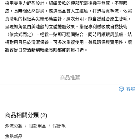
採用零重力輕盈設計，細緻柔軟的梗部配戴後幾乎無感，不壓眼
皮，長時間依然舒適。嚴選高品質人工纖維，打造擬真毛流，依照
送貨方式
真睫毛的粗細與尖端形態設計，層次分明，能自然融合原生睫毛，
順豐自助櫃 - 確認發貨後1-3個工作天送達
呈現如角蛋白美睫般的立體捲翹效果。搭配專利磁吸或自黏技術
每筆HK$65.00，滿HK$300.00或以上免運費
（依款式而定），輕鬆一貼即可穩固貼合，同時呵護眼周肌膚。結
順豐站及營業點 - 確認發貨後1-3個工作天送達
構耐用且易於清潔保養，可多次重複使用，兼具環保與實用性，讓
妝容從日常清新到精緻亮眼都能輕鬆打造。
每筆HK$65.00，滿HK$300.00或以上免運費
確認發貨後1-3 工作天送達，訂單將隨機分配至SF順豐速運或京東
物流公司進行物流配送
商品推薦
每筆HK$65.00，滿HK$300.00或以上免運費
客服
(香港門市) 只顯示可選門市。確認發貨後2-5個工作天到店，3天內
取。逾期會取消訂單，並不會安排重寄
每筆HK$20.00，滿HK$100.00或以上免運費
商品相關分類 (2)
(澳門門市) 只顯示可選門市。確認發貨後2-5個工作天到店，3天內
取。逾期會取消訂單，並不會安排重寄
潮流彩妝
眼部用品
假睫毛
每筆HK$20.00，滿HK$100.00或以上免運費
焦點新品