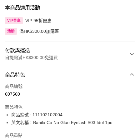
本商品適用活動
VIP 95折優惠
VIP尊享
滿HK$300.00加購區
活動
付款與運送
自提點滿HK$300.00免運費
付款方式
商品特色
信用卡
商品編號
Apple Pay
607560
AlipayHK
商品特色
PayMe
商品編號 : 111102102004
英文名稱：Banila Co No Glue Eyelash #03 Idol 1pc
WeChat Pay
商品重點
BoC Pay