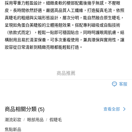
採用零重力輕盈設計，細緻柔軟的梗部配戴後幾乎無感，不壓眼
皮，長時間依然舒適。嚴選高品質人工纖維，打造擬真毛流，依照
送貨方式
真睫毛的粗細與尖端形態設計，層次分明，能自然融合原生睫毛，
順豐自助櫃 - 確認發貨後1-3個工作天送達
呈現如角蛋白美睫般的立體捲翹效果。搭配專利磁吸或自黏技術
每筆HK$65.00，滿HK$300.00或以上免運費
（依款式而定），輕鬆一貼即可穩固貼合，同時呵護眼周肌膚。結
順豐站及營業點 - 確認發貨後1-3個工作天送達
構耐用且易於清潔保養，可多次重複使用，兼具環保與實用性，讓
妝容從日常清新到精緻亮眼都能輕鬆打造。
每筆HK$65.00，滿HK$300.00或以上免運費
確認發貨後1-3 工作天送達，訂單將隨機分配至SF順豐速運或京東
物流公司進行物流配送
商品推薦
每筆HK$65.00，滿HK$300.00或以上免運費
客服
(香港門市) 只顯示可選門市。確認發貨後2-5個工作天到店，3天內
取。逾期會取消訂單，並不會安排重寄
每筆HK$20.00，滿HK$100.00或以上免運費
商品相關分類 (5)
查看全部
(澳門門市) 只顯示可選門市。確認發貨後2-5個工作天到店，3天內
取。逾期會取消訂單，並不會安排重寄
潮流彩妝
眼部用品
假睫毛
每筆HK$20.00，滿HK$100.00或以上免運費
焦點新品