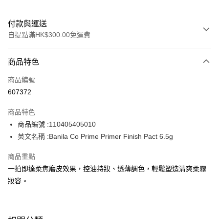
付款與運送
自提點滿HK$300.00免運費
付款方式
商品特色
信用卡
商品編號
Apple Pay
607372
AlipayHK
商品特色
PayMe
商品編號 :110405405010
英文名稱 :Banila Co Prime Primer Finish Pact 6.5g
WeChat Pay
商品重點
BoC Pay
一拍即達柔焦磨皮效果，控油持妝、透薄調色，輕鬆塑造清爽柔霧
妝容。
送貨方式
順豐自助櫃 - 確認發貨後1-3個工作天送達
每筆HK$65.00，滿HK$300.00或以上免運費