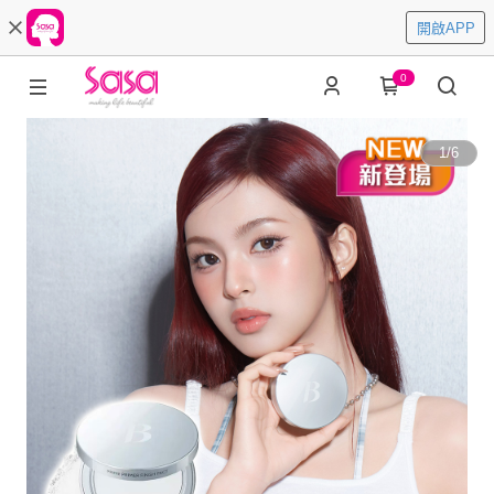
開啟APP
0
1
/
6