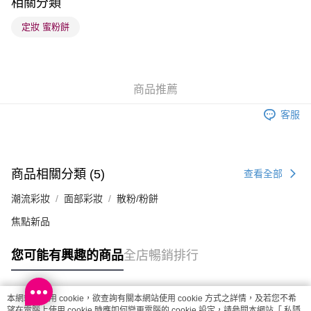
相關分類
順豐站及營業點 - 確認發貨後1-3個工作天送達
定妝 蜜粉餅
每筆HK$65.00，滿HK$300.00或以上免運費
確認發貨後1-3 工作天送達，訂單將隨機分配至SF順豐速運或京東
物流公司進行物流配送
商品推薦
每筆HK$65.00，滿HK$300.00或以上免運費
客服
(香港門市) 只顯示可選門市。確認發貨後2-5個工作天到店，3天內
取。逾期會取消訂單，並不會安排重寄
每筆HK$20.00，滿HK$100.00或以上免運費
商品相關分類 (5)
查看全部
(澳門門市) 只顯示可選門市。確認發貨後2-5個工作天到店，3天內
潮流彩妝
面部彩妝
散粉/粉餅
取。逾期會取消訂單，並不會安排重寄
每筆HK$20.00，滿HK$100.00或以上免運費
焦點新品
澳門地區配送 - 確認發貨後1-4個工作天送達
運費表
您可能有興趣的商品
全店暢銷排行
本網站中使用 cookie，欲查詢有關本網站使用 cookie 方式之詳情，及若您不希
熱門標籤
望在電腦上使用 cookie 時應如何變更電腦的 cookie 設定，請參閱本網站「
私隱