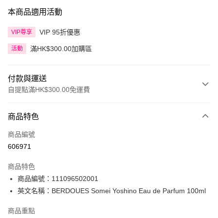
本商品適用活動
VIP 95折優惠
VIP尊享
滿HK$300.00加購區
活動
付款與運送
自提點滿HK$300.00免運費
付款方式
商品特色
信用卡
商品編號
Apple Pay
606971
AlipayHK
商品特色
PayMe
商品編號：111096502001
英文名稱：BERDOUES Somei Yoshino Eau de Parfum 100ml
WeChat Pay
商品重點
BoC Pay