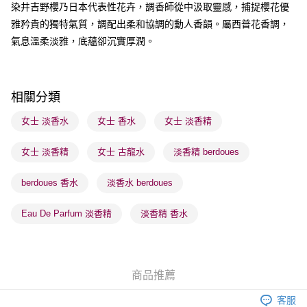
染井吉野櫻乃日本代表性花卉，調香師從中汲取靈感，捕捉櫻花優
雅矜貴的獨特氣質，調配出柔和協調的動人香韻。屬西普花香調，
送貨方式
氣息溫柔淡雅，底蘊卻沉實厚潤。
順豐自助櫃 - 確認發貨後1-3個工作天送達
每筆HK$65.00，滿HK$300.00或以上免運費
順豐站及營業點 - 確認發貨後1-3個工作天送達
相關分類
每筆HK$65.00，滿HK$300.00或以上免運費
女士 淡香水
女士 香水
女士 淡香精
確認發貨後1-3 工作天送達，訂單將隨機分配至SF順豐速運或京東
女士 淡香精
女士 古龍水
淡香精 berdoues
物流公司進行物流配送
每筆HK$65.00，滿HK$300.00或以上免運費
berdoues 香水
淡香水 berdoues
(香港門市) 只顯示可選門市。確認發貨後2-5個工作天到店，3天內
取。逾期會取消訂單，並不會安排重寄
Eau De Parfum 淡香精
淡香精 香水
每筆HK$20.00，滿HK$100.00或以上免運費
(澳門門市) 只顯示可選門市。確認發貨後2-5個工作天到店，3天內
取。逾期會取消訂單，並不會安排重寄
商品推薦
每筆HK$20.00，滿HK$100.00或以上免運費
客服