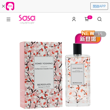
開啟APP
0
1
/
5