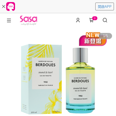
開啟APP
0
1
/
5