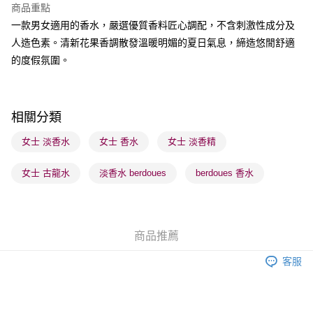
商品重點
BoC Pay
一款男女適用的香水，嚴選優質香料匠心調配，不含刺激性成分及
人造色素。清新花果香調散發溫暖明媚的夏日氣息，締造悠閒舒適
送貨方式
的度假氛圍。
順豐自助櫃 - 確認發貨後1-3個工作天送達
每筆HK$65.00，滿HK$300.00或以上免運費
順豐站及營業點 - 確認發貨後1-3個工作天送達
相關分類
每筆HK$65.00，滿HK$300.00或以上免運費
女士 淡香水
女士 香水
女士 淡香精
確認發貨後1-3 工作天送達，訂單將隨機分配至SF順豐速運或京東
女士 古龍水
淡香水 berdoues
berdoues 香水
物流公司進行物流配送
每筆HK$65.00，滿HK$300.00或以上免運費
(香港門市) 只顯示可選門市。確認發貨後2-5個工作天到店，3天內
商品推薦
取。逾期會取消訂單，並不會安排重寄
每筆HK$20.00，滿HK$100.00或以上免運費
客服
(澳門門市) 只顯示可選門市。確認發貨後2-5個工作天到店，3天內
取。逾期會取消訂單，並不會安排重寄