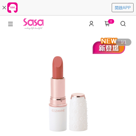
開啟APP
0
1
/
1