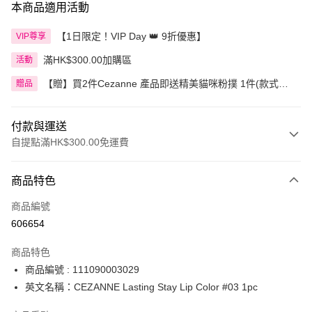
本商品適用活動
【1日限定！VIP Day 👑 9折優惠】
VIP尊享
滿HK$300.00加購區
活動
【贈】買2件Cezanne 產品即送精美貓咪粉撲 1件(款式隨
贈品
機)
付款與運送
自提點滿HK$300.00免運費
付款方式
商品特色
信用卡
商品編號
Apple Pay
606654
AlipayHK
商品特色
PayMe
商品編號 : 111090003029
英文名稱：CEZANNE Lasting Stay Lip Color #03 1pc
WeChat Pay