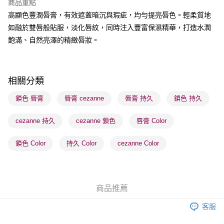
商品重點
BoC Pay
高顯色豐潤唇膏，有效遮蓋暗沉與瑕疵，均勻提亮唇色。輕柔質地
如融於雙唇般貼服，淡化唇紋，同時注入豐富保濕精華，打造水潤
送貨方式
飽滿、自然亮澤的精緻唇妝。
順豐自助櫃 - 確認發貨後1-3個工作天送達
每筆HK$65.00，滿HK$300.00或以上免運費
順豐站及營業點 - 確認發貨後1-3個工作天送達
相關分類
每筆HK$65.00，滿HK$300.00或以上免運費
鎖色 唇膏
唇膏 cezanne
唇膏 持久
鎖色 持久
確認發貨後1-3 工作天送達，訂單將隨機分配至SF順豐速運或京東
cezanne 持久
cezanne 鎖色
唇膏 Color
物流公司進行物流配送
每筆HK$65.00，滿HK$300.00或以上免運費
鎖色 Color
持久 Color
cezanne Color
(香港門市) 只顯示可選門市。確認發貨後2-5個工作天到店，3天內
取。逾期會取消訂單，並不會安排重寄
每筆HK$20.00，滿HK$100.00或以上免運費
商品推薦
(澳門門市) 只顯示可選門市。確認發貨後2-5個工作天到店，3天內
客服
取。逾期會取消訂單，並不會安排重寄