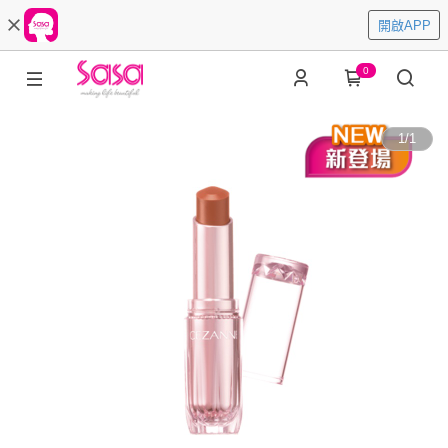
開啟APP
0
1
/
1