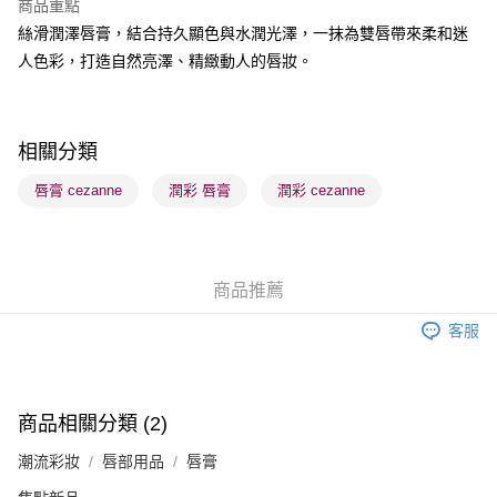
商品重點
BoC Pay
絲滑潤澤唇膏，結合持久顯色與水潤光澤，一抹為雙唇帶來柔和迷
人色彩，打造自然亮澤、精緻動人的唇妝。
送貨方式
順豐自助櫃 - 確認發貨後1-3個工作天送達
每筆HK$65.00，滿HK$300.00或以上免運費
相關分類
順豐站及營業點 - 確認發貨後1-3個工作天送達
唇膏 cezanne
潤彩 唇膏
潤彩 cezanne
每筆HK$65.00，滿HK$300.00或以上免運費
確認發貨後1-3 工作天送達，訂單將隨機分配至SF順豐速運或京東
物流公司進行物流配送
商品推薦
每筆HK$65.00，滿HK$300.00或以上免運費
客服
(香港門市) 只顯示可選門市。確認發貨後2-5個工作天到店，3天內
取。逾期會取消訂單，並不會安排重寄
每筆HK$20.00，滿HK$100.00或以上免運費
商品相關分類 (2)
(澳門門市) 只顯示可選門市。確認發貨後2-5個工作天到店，3天內
潮流彩妝
唇部用品
唇膏
取。逾期會取消訂單，並不會安排重寄