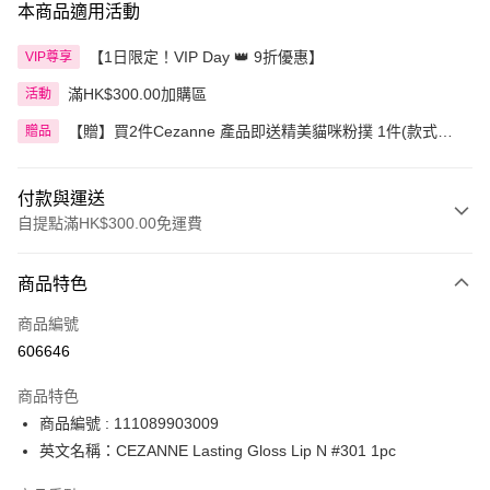
本商品適用活動
【1日限定！VIP Day 👑 9折優惠】
VIP尊享
滿HK$300.00加購區
活動
【贈】買2件Cezanne 產品即送精美貓咪粉撲 1件(款式隨
贈品
機)
付款與運送
自提點滿HK$300.00免運費
付款方式
商品特色
信用卡
商品編號
Apple Pay
606646
AlipayHK
商品特色
PayMe
商品編號 : 111089903009
英文名稱：CEZANNE Lasting Gloss Lip N #301 1pc
WeChat Pay