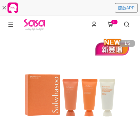
開啟APP
0
1
/
5