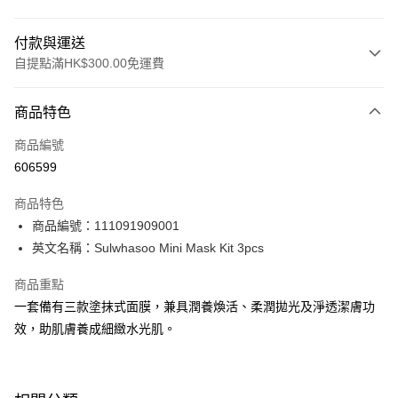
付款與運送
自提點滿HK$300.00免運費
付款方式
商品特色
信用卡
商品編號
Apple Pay
606599
AlipayHK
商品特色
PayMe
商品編號：111091909001
英文名稱：Sulwhasoo Mini Mask Kit 3pcs
WeChat Pay
商品重點
BoC Pay
一套備有三款塗抹式面膜，兼具潤養煥活、柔潤拋光及淨透潔膚功
效，助肌膚養成細緻水光肌。
送貨方式
順豐自助櫃 - 確認發貨後1-3個工作天送達
每筆HK$65.00，滿HK$300.00或以上免運費