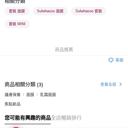
相關分類
順豐站及營業點 - 確認發貨後1-3個工作天送達
套裝 面膜
Sulwhasoo 面膜
Sulwhasoo 套裝
每筆HK$65.00，滿HK$300.00或以上免運費
套裝 MINI
確認發貨後1-3 工作天送達，訂單將隨機分配至SF順豐速運或京東
物流公司進行物流配送
每筆HK$65.00，滿HK$300.00或以上免運費
商品推薦
(香港門市) 只顯示可選門市。確認發貨後2-5個工作天到店，3天內
取。逾期會取消訂單，並不會安排重寄
客服
每筆HK$20.00，滿HK$100.00或以上免運費
(澳門門市) 只顯示可選門市。確認發貨後2-5個工作天到店，3天內
取。逾期會取消訂單，並不會安排重寄
商品相關分類 (3)
查看全部
每筆HK$20.00，滿HK$100.00或以上免運費
護膚保養
面膜
乳霜面膜
澳門地區配送 - 確認發貨後1-4個工作天送達
運費表
焦點新品
您可能有興趣的商品
全店暢銷排行