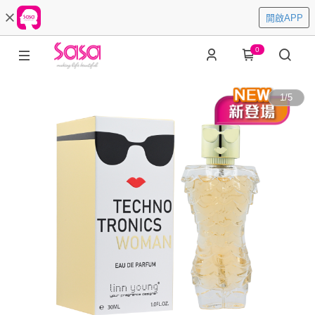
開啟APP
0
1
/
5