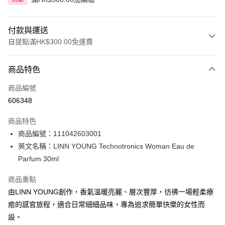
付款與運送
自提點滿HK$300.00免運費
付款方式
商品特色
信用卡
商品編號
Apple Pay
606348
AlipayHK
商品特色
PayMe
商品編號：111042603001
英文名稱：LINN YOUNG Technotronics Woman Eau de
WeChat Pay
Parfum 30ml
BoC Pay
商品重點
由LINN YOUNG創作，香氣溫暖亮麗、層次豐厚，彷彿一場輕柔療
送貨方式
癒的感官旅程，適合日常細細品味，專為追求簡單快樂的女性而
順豐自助櫃 - 確認發貨後1-3個工作天送達
設。
每筆HK$65.00，滿HK$300.00或以上免運費