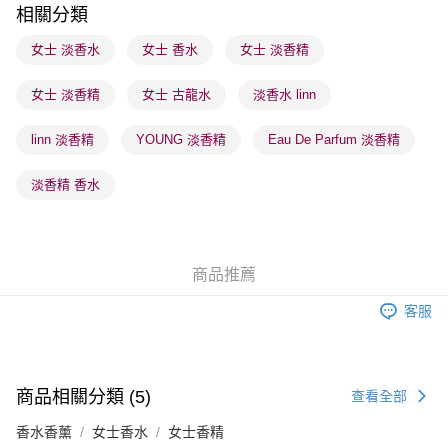
順豐站及營業點 - 確認發貨後1-3個工作天送達
相關分類
每筆HK$65.00，滿HK$300.00或以上免運費
女士 淡香水
女士 香水
女士 淡香精
確認發貨後1-3 工作天送達，訂單將隨機分配至SF順豐速運或京東
女士 淡香精
女士 古龍水
淡香水 linn
物流公司進行物流配送
每筆HK$65.00，滿HK$300.00或以上免運費
linn 淡香精
YOUNG 淡香精
Eau De Parfum 淡香精
(香港門市) 只顯示可選門市。確認發貨後2-5個工作天到店，3天內
取。逾期會取消訂單，並不會安排重寄
淡香精 香水
每筆HK$20.00，滿HK$100.00或以上免運費
(澳門門市) 只顯示可選門市。確認發貨後2-5個工作天到店，3天內
取。逾期會取消訂單，並不會安排重寄
商品推薦
每筆HK$20.00，滿HK$100.00或以上免運費
客服
商品相關分類 (5)
查看全部
香水香薰
女士香水
女士香精