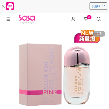
開啟APP
0
1
/
5