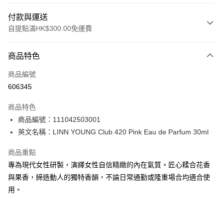
付款與運送
自提點滿HK$300.00免運費
付款方式
商品特色
信用卡
商品編號
Apple Pay
606345
AlipayHK
商品特色
PayMe
商品編號：111042503001
英文名稱：LINN YOUNG Club 420 Pink Eau de Parfum 30ml
WeChat Pay
商品重點
BoC Pay
專為現代女性研製，演繹女性自信精緻的內在氣質。匠心糅合花香
與果香，締造動人的獨特香韻，不論日常通勤或隆重場合均適合使
送貨方式
用。
順豐自助櫃 - 確認發貨後1-3個工作天送達
每筆HK$65.00，滿HK$300.00或以上免運費