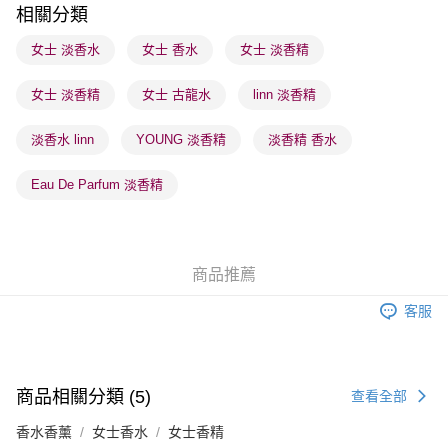
順豐站及營業點 - 確認發貨後1-3個工作天送達
相關分類
每筆HK$65.00，滿HK$300.00或以上免運費
女士 淡香水
女士 香水
女士 淡香精
確認發貨後1-3 工作天送達，訂單將隨機分配至SF順豐速運或京東
女士 淡香精
女士 古龍水
linn 淡香精
物流公司進行物流配送
每筆HK$65.00，滿HK$300.00或以上免運費
淡香水 linn
YOUNG 淡香精
淡香精 香水
(香港門市) 只顯示可選門市。確認發貨後2-5個工作天到店，3天內
取。逾期會取消訂單，並不會安排重寄
Eau De Parfum 淡香精
每筆HK$20.00，滿HK$100.00或以上免運費
(澳門門市) 只顯示可選門市。確認發貨後2-5個工作天到店，3天內
取。逾期會取消訂單，並不會安排重寄
商品推薦
每筆HK$20.00，滿HK$100.00或以上免運費
客服
商品相關分類 (5)
查看全部
香水香薰
女士香水
女士香精