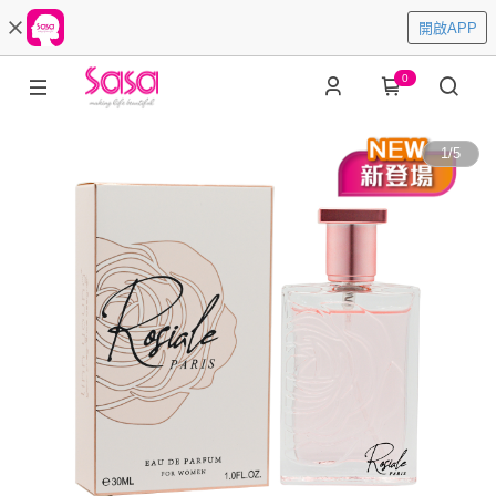
開啟APP
0
1
/
5