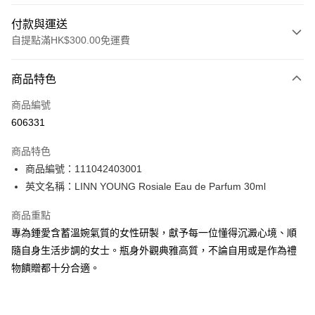
付款與運送
自提點滿HK$300.00免運費
付款方式
商品特色
信用卡
商品編號
Apple Pay
606331
AlipayHK
商品特色
PayMe
商品編號：111042403001
英文名稱：LINN YOUNG Rosiale Eau de Parfum 30ml
WeChat Pay
商品重點
BoC Pay
專為鍾愛含蓄溫婉氣質的女性研製，獻予每一位懂得沉澱心境、順
隨自身生活步調的女士。瓶身外觀典雅高質，不論自用或是作為禮
送貨方式
物饋贈都十分合適。
順豐自助櫃 - 確認發貨後1-3個工作天送達
每筆HK$65.00，滿HK$300.00或以上免運費