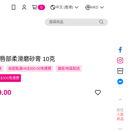
0
中文 (香港)
HKD
ta 唇部柔滑磨砂膏 10克
享
自提點滿HK$300.00免運費
國家/地區配送
$300免運費
.00
前往
人氣
商品