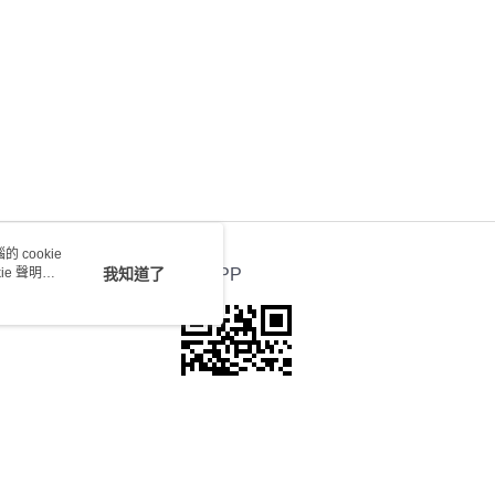
送 - 確認發貨後1-4個工作天送達
運費表
 cookie
e 聲明使
我知道了
官方APP