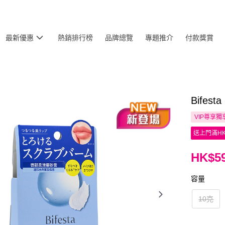
最新優惠
熱銷排行榜
品牌總覽
專題推介
付款獎賞
Bifes
VIP尊享
獨
送上門滿HK
HK$59
容量
10克