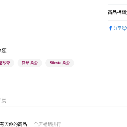
商品相關分
送貨方式
順豐自助櫃
護膚保養
分享
每筆HK$6
焦點新品
順豐站及營
每筆HK$6
分類
確認發貨後
 磨砂膏
唇部 柔滑
Bifesta 柔滑
物流公司
每筆HK$6
(香港門市
取。逾期
每筆HK$2
推薦
(澳門門市
取。逾期
有興趣的商品
全店暢銷排行
每筆HK$2