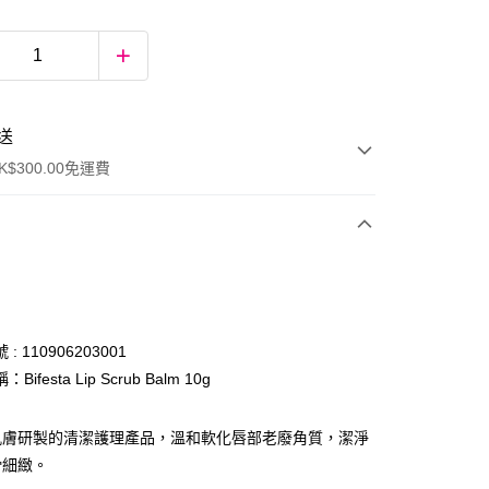
送
$300.00免運費
: 110906203001
ifesta Lip Scrub Balm 10g
ay
肌膚研製的清潔護理產品，溫和軟化唇部老廢角質，潔淨
滑細緻。