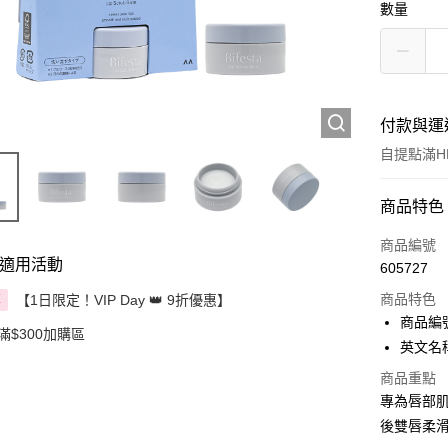
數量
付款與運
自提點滿HK
付款方式
商品特色
信用卡
商品編號
適用活動
605727
Apple Pay
商品特色
【1日限定！VIP Day 👑 9折優惠】
享
AlipayHK
商品編號 
滿$300加購區
英文名稱：B
PayMe
商品重點
WeChat P
專為唇部
後雙唇柔
BoC Pay