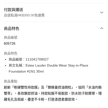
付款與運送
自提點滿HK$300.00免運費
付款方式
商品特色
信用卡
商品編號
Apple Pay
605726
AlipayHK
商品特色
PayMe
商品編號：111041708027
英文名稱：Estee Lauder Double Wear Stay-in-Place
WeChat Pay
Foundation #1N1 30ml
BoC Pay
商品重點
創新「軟硬雙性持妝膜」及「類蜂巢控油微粒」，協同「水油均衡
送貨方式
雙萃」，長效鎖妝控油，持妝貼服不易脫妝，防水防汗耐摩擦，隱
順豐自助櫃 - 確認發貨後1-3個工作天送達
藏毛孔及瑕疵，疊塗不卡粉，打造清透柔霧妝效。
每筆HK$65.00，滿HK$300.00或以上免運費