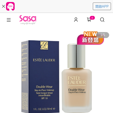
開啟APP
0
1
/
5