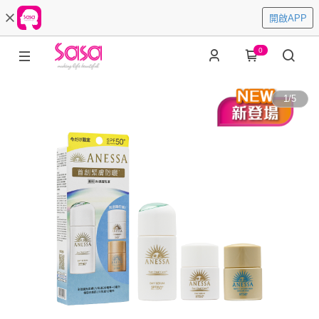
開啟APP
0
1
/
5