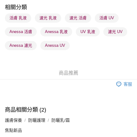
每筆HK$65.00，滿HK$300.00或以上免運費
相關分類
順豐站及營業點 - 確認發貨後1-3個工作天送達
活膚 乳液
濾光 乳液
濾光 活膚
活膚 UV
每筆HK$65.00，滿HK$300.00或以上免運費
Anessa 活膚
Anessa 乳液
UV 乳液
濾光 UV
確認發貨後1-3 工作天送達，訂單將隨機分配至SF順豐速運或京東
物流公司進行物流配送
Anessa 濾光
Anessa UV
每筆HK$65.00，滿HK$300.00或以上免運費
(香港門市) 只顯示可選門市。確認發貨後2-5個工作天到店，3天內
取。逾期會取消訂單，並不會安排重寄
商品推薦
每筆HK$20.00，滿HK$100.00或以上免運費
客服
(澳門門市) 只顯示可選門市。確認發貨後2-5個工作天到店，3天內
取。逾期會取消訂單，並不會安排重寄
每筆HK$20.00，滿HK$100.00或以上免運費
商品相關分類 (2)
澳門地區配送 - 確認發貨後1-4個工作天送達
運費表
護膚保養
防曬護理
防曬乳/霜
焦點新品