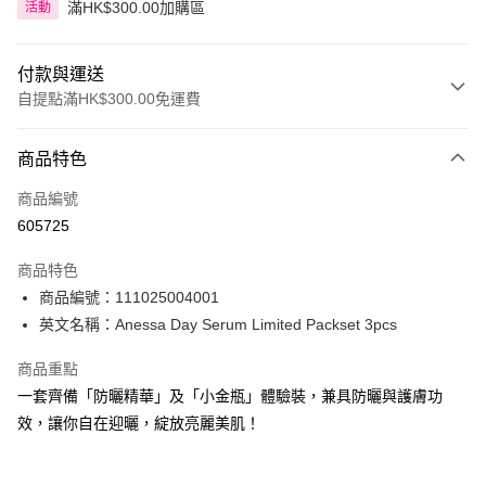
滿HK$300.00加購區
活動
付款與運送
自提點滿HK$300.00免運費
付款方式
商品特色
信用卡
商品編號
Apple Pay
605725
AlipayHK
商品特色
PayMe
商品編號：111025004001
英文名稱：Anessa Day Serum Limited Packset 3pcs
WeChat Pay
商品重點
BoC Pay
一套齊備「防曬精華」及「小金瓶」體驗裝，兼具防曬與護膚功
效，讓你自在迎曬，綻放亮麗美肌！
送貨方式
順豐自助櫃 - 確認發貨後1-3個工作天送達