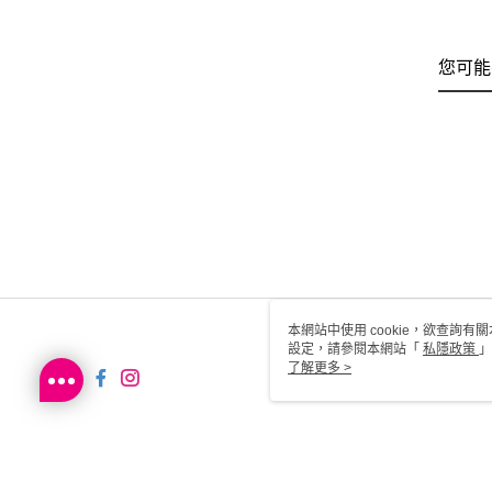
您可能
本網站中使用 cookie，欲查詢有關
設定，請參閱本網站「
私隱政策
」
用 cookie。
了解更多 >