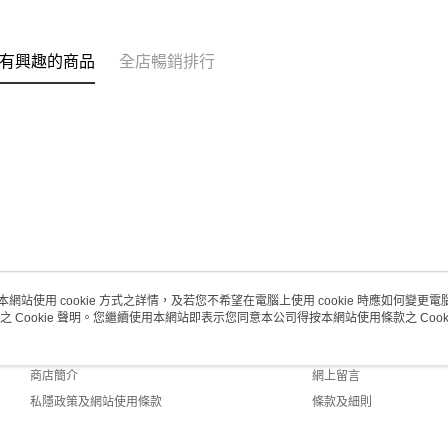
取。逾期
每筆HK$2
有興趣的商品
全店暢銷排行
澳門地區配
本網站使用 cookie 方式之詳情，及若您不希望在電腦上使用 cookie 時應如何變更電腦的
之 Cookie 聲明。您繼續使用本網站即表示您同意本公司得按本網站使用條款之 Cooki
關於我們
客戶服務
品牌故事
購物說明
商店簡介
網上留言
私隱政策及網站使用條款
條款及細則
聯絡我們