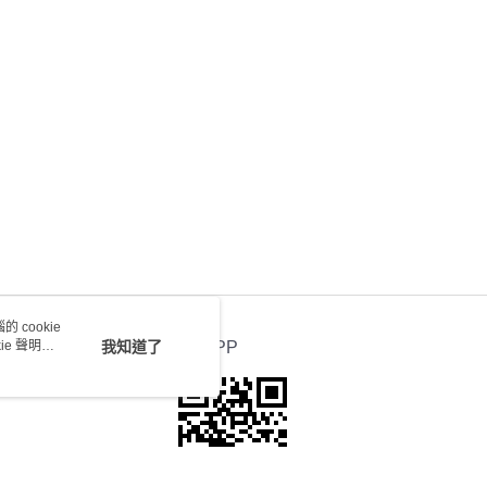
會取消訂單，並不會安排重寄
0.00，滿HK$100.00或以上免運費
送 - 確認發貨後1-4個工作天送達
運費表
 cookie
e 聲明使
我知道了
官方APP