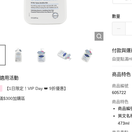
數量
付款與運
自提點滿HK
付款方式
商品特色
適用活動
信用卡
商品編號
【1日限定！VIP Day 👑 9折優惠】
享
605722
Apple Pay
滿$300加購區
商品特色
AlipayHK
商品編號
英文名稱：C
PayMe
473ml
WeChat P