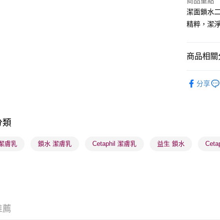
商品重點
潔面鎖水二
BoC Pay
精粹，潔
送貨方式
商品相關分
順豐自助櫃
沐浴及身
每筆HK$6
分享
焦點新品
順豐站及營
每筆HK$6
網店限定
分類
確認發貨後
物流公司
 潔膚乳
鎖水 潔膚乳
Cetaphil 潔膚乳
益生 鎖水
Ceta
每筆HK$6
(香港門市
取。逾期
每筆HK$2
推薦
(澳門門市