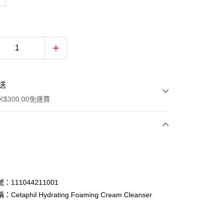
送
$300.00免運費
：111044211001
etaphil Hydrating Foaming Cream Cleanser
ay