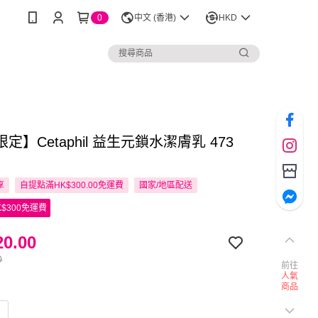
0
中文 (香港)
HKD
定】Cetaphil 益生元鎖水潔膚乳 473
享
自提點滿HK$300.00免運費
國家/地區配送
$300免運費
0.00
0
前往
人氣
商品