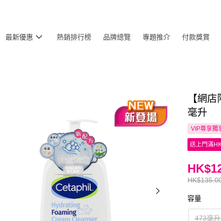
最新優惠
熱銷排行榜
品牌總覽
專題推介
付款獎賞
【網店限
毫升
VIP尊享
獨
送上門滿HK
HK$12
HK$135.0
容量
473毫升