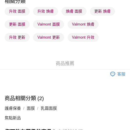
相關分類
順豐站及營業點 - 確認發貨後1-3個工作天送達
升效 面膜
升效 煥膚
煥膚 面膜
更新 煥膚
每筆HK$65.00，滿HK$300.00或以上免運費
更新 面膜
Valmont 面膜
Valmont 煥膚
確認發貨後1-3 工作天送達，訂單將隨機分配至SF順豐速運或京東
物流公司進行物流配送
升效 更新
Valmont 更新
Valmont 升效
每筆HK$65.00，滿HK$300.00或以上免運費
(香港門市) 只顯示可選門市。確認發貨後2-5個工作天到店，3天內
取。逾期會取消訂單，並不會安排重寄
商品推薦
每筆HK$20.00，滿HK$100.00或以上免運費
客服
(澳門門市) 只顯示可選門市。確認發貨後2-5個工作天到店，3天內
取。逾期會取消訂單，並不會安排重寄
每筆HK$20.00，滿HK$100.00或以上免運費
商品相關分類 (2)
澳門地區配送 - 確認發貨後1-4個工作天送達
運費表
護膚保養
面膜
乳霜面膜
焦點新品