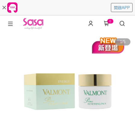
開啟APP
0
1
/
5