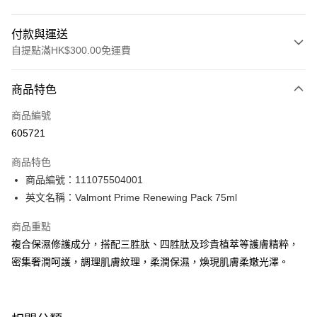
付款與運送
自提點滿HK$300.00免運費
付款方式
商品特色
信用卡
商品編號
Apple Pay
605721
AlipayHK
商品特色
PayMe
商品編號：111075504001
英文名稱：Valmont Prime Renewing Pack 75ml
WeChat Pay
商品重點
BoC Pay
複合保濕修護成分，搭配三胜肽、四胜肽及珍貴植萃等護膚精粹，
密集奢潤呵護，調理肌膚紋理，柔潤保濕，煥現肌膚柔嫩光澤。
送貨方式
順豐自助櫃 - 確認發貨後1-3個工作天送達
每筆HK$65.00，滿HK$300.00或以上免運費