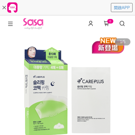
開啟APP
0
1
/
5