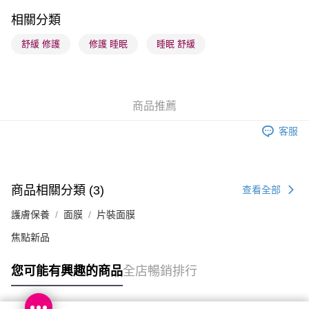
順豐站及營業點 - 確認發貨後1-3個工作天送達
相關分類
每筆HK$65.00，滿HK$300.00或以上免運費
舒緩 修護
修護 睡眠
睡眠 舒緩
確認發貨後1-3 工作天送達，訂單將隨機分配至SF順豐速運或京東
物流公司進行物流配送
每筆HK$65.00，滿HK$300.00或以上免運費
商品推薦
(香港門市) 只顯示可選門市。確認發貨後2-5個工作天到店，3天內
客服
取。逾期會取消訂單，並不會安排重寄
每筆HK$20.00，滿HK$100.00或以上免運費
(澳門門市) 只顯示可選門市。確認發貨後2-5個工作天到店，3天內
商品相關分類 (3)
查看全部
取。逾期會取消訂單，並不會安排重寄
護膚保養
面膜
片裝面膜
每筆HK$20.00，滿HK$100.00或以上免運費
焦點新品
澳門地區配送 - 確認發貨後1-4個工作天送達
運費表
您可能有興趣的商品
全店暢銷排行