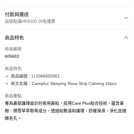
付款與運送
自提點滿HK$300.00免運費
付款方式
商品特色
信用卡
商品編號
Apple Pay
605683
AlipayHK
商品特色
PayMe
商品編號 : 111066602001
英文名稱：Careplus Sleeping Nose Strip Calming 10pcs
WeChat Pay
商品重點
BoC Pay
專為鼻部護理設計的夜用鼻貼，採用Care Plus貼合技術，蘊含茶
樹、積雪草萃取等成分，透過貼敷溫和護理，舒緩保濕，淨化並細
送貨方式
緻毛孔。
順豐自助櫃 - 確認發貨後1-3個工作天送達
每筆HK$65.00，滿HK$300.00或以上免運費