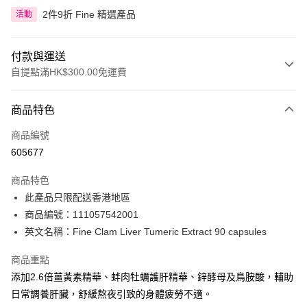
2件9折 Fine 精選產品
活動
付款與運送
自提點滿HK$300.00免運費
付款方式
商品特色
信用卡
商品編號
Apple Pay
605677
AlipayHK
商品特色
PayMe
此產品只限配送香港地區
商品編號：111057542001
WeChat Pay
英文名稱：Fine Clam Liver Tumeric Extract 90 capsules
BoC Pay
商品重點
添加2.6倍薑黃素精華、蚌肉牡蠣護肝精華、鋅酵母及鳥胺酸，輔助
送貨方式
日常調養肝臟，舒緩熬夜引致的身體疲勞不適。
順豐自助櫃 - 確認發貨後1-3個工作天送達