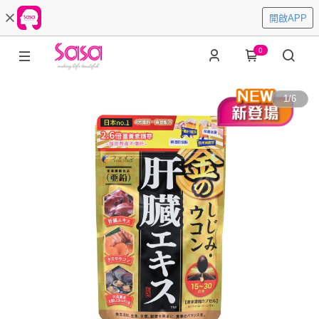
開啟APP
0
1
/
6