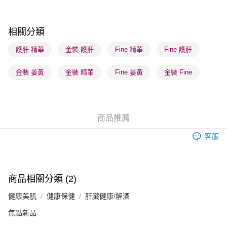
每筆HK$65.00，滿HK$300.00或以上免運費
順豐站及營業點 - 確認發貨後1-3個工作天送達
相關分類
每筆HK$65.00，滿HK$300.00或以上免運費
護肝 精華
金裝 護肝
Fine 精華
Fine 護肝
確認發貨後1-3 工作天送達，訂單將隨機分配至SF順豐速運或京東
金裝 姜黃
金裝 精華
Fine 姜黃
金裝 Fine
物流公司進行物流配送
每筆HK$65.00，滿HK$300.00或以上免運費
(香港門市) 只顯示可選門市。確認發貨後2-5個工作天到店，3天內
商品推薦
取。逾期會取消訂單，並不會安排重寄
每筆HK$20.00，滿HK$100.00或以上免運費
客服
商品相關分類 (2)
健康美肌
健康保健
肝臟健康/解酒
焦點新品