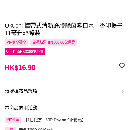
Okuchi 攜帶式清新蜂膠除菌漱口水 - 香印提子
11毫升x5條裝
VIP尊享
獨享
自提點滿HK$300.00免運費
送上門滿HK$300免運費
HK$16.90
請選擇商品選項
本商品適用活動
【1日限定！VIP Day 👑 9折優惠】
VIP尊享
滿HK$300.00加購區
活動