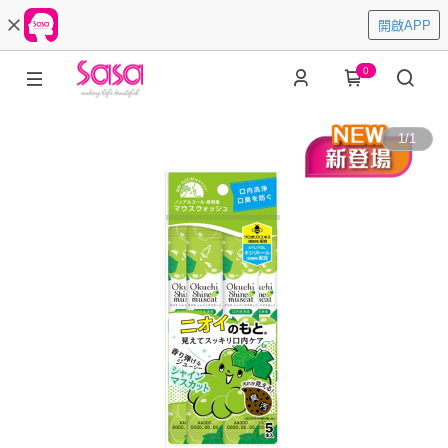
開啟APP
0
1
/
1