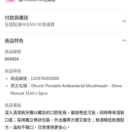
付款與運送
自提點滿HK$300.00免運費
付款方式
商品特色
信用卡
商品編號
Apple Pay
604924
AlipayHK
商品特色
PayMe
商品編號 : 110378202009
英文名稱：Okuchi Portable Antibacterial Mouthwash - Shine
WeChat Pay
Muscat 11ml x 5pcs
BoC Pay
商品重點
深入清潔刷牙難以觸及的口腔死角，徹底帶走污垢，同時帶來清新
送貨方式
口氣；採用獨立棒狀包裝，外出攜帶方便又衛生；無酒精低刺激配
順豐自助櫃 - 確認發貨後1-3個工作天送達
方，溫和不嗆口，日常使用更安心。
每筆HK$65.00，滿HK$300.00或以上免運費