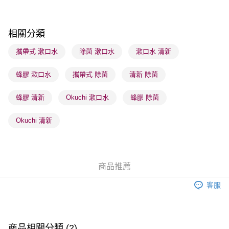
順豐站及營業點 - 確認發貨後1-3個工作天送達
每筆HK$65.00，滿HK$300.00或以上免運費
相關分類
確認發貨後1-3 工作天送達，訂單將隨機分配至SF順豐速運或京東
攜帶式 漱口水
除菌 漱口水
漱口水 清新
物流公司進行物流配送
蜂膠 漱口水
攜帶式 除菌
清新 除菌
每筆HK$65.00，滿HK$300.00或以上免運費
(香港門市) 只顯示可選門市。確認發貨後2-5個工作天到店，3天內
蜂膠 清新
Okuchi 漱口水
蜂膠 除菌
取。逾期會取消訂單，並不會安排重寄
Okuchi 清新
每筆HK$20.00，滿HK$100.00或以上免運費
商品推薦
客服
商品相關分類 (2)