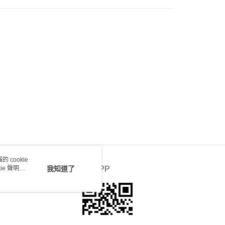
0.00，滿HK$100.00或以上免運費
 cookie
e 聲明使
我知道了
官方APP