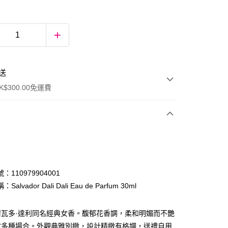
送
$300.00免運費
：110979904001
alvador Dali Dali Eau de Parfum 30ml
ay
爾瓦多·達利同名經典女香。馥郁花香調，柔和明媚而不艷
於多種場合。外觀典雅別緻，設計精緻有格調，送禮自用