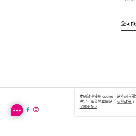
您可能
本網站中使用 cookie，欲查詢有關
設定，請參閱本網站「
私隱政策
」
用 cookie。
了解更多 >