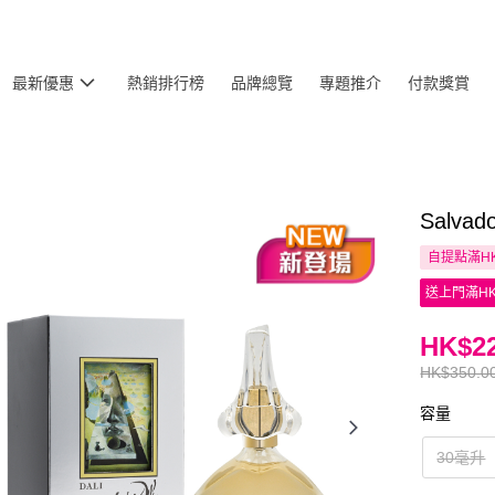
最新優惠
熱銷排行榜
品牌總覽
專題推介
付款獎賞
Salva
自提點滿HK
送上門滿HK
HK$22
HK$350.0
容量
30毫升