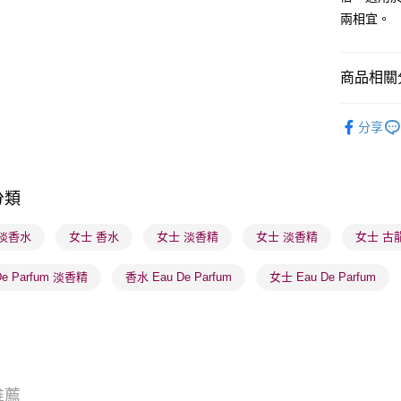
兩相宜。
送貨方式
商品相關分
順豐自助櫃
香水香薰
每筆HK$6
分享
焦點新品
順豐站及營
每筆HK$6
香水香薰
分類
香水香薰
確認發貨後
物流公司
香水香薰
 淡香水
女士 香水
女士 淡香精
女士 淡香精
女士 古
每筆HK$6
莎莎獨家
De Parfum 淡香精
香水 Eau De Parfum
女士 Eau De Parfum
(香港門市
取。逾期
每筆HK$2
(澳門門市
取。逾期
推薦