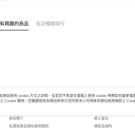
每筆HK$2
有興趣的商品
全店暢銷排行
本網站使用 cookie 方式之詳情，及若您不希望在電腦上使用 cookie 時應如何變更電腦的
之 Cookie 聲明。您繼續使用本網站即表示您同意本公司得按本網站使用條款之 Cooki
關於我們
客戶服務
品牌故事
購物說明
商店簡介
網上留言
私隱政策及網站使用條款
條款及細則
聯絡我們