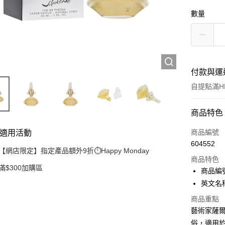
數量
付款與運
自提點滿HK
付款方式
商品特色
信用卡
商品編號
適用活動
604552
Apple Pay
【網店限定】指定產品額外9折⏱️Happy Monday
商品特色
滿$300加購區
AlipayHK
商品編號
英文名稱：S
PayMe
商品重點
WeChat P
藝術家薩
俗，適用
BoC Pay