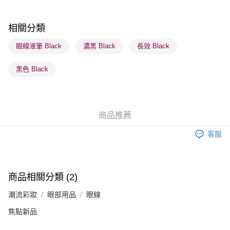
每筆HK$65.00，滿HK$300.00或以上免運費
順豐站及營業點 - 確認發貨後1-3個工作天送達
相關分類
每筆HK$65.00，滿HK$300.00或以上免運費
眼線液筆 Black
濃黑 Black
長效 Black
確認發貨後1-3 工作天送達，訂單將隨機分配至SF順豐速運或京東
黑色 Black
物流公司進行物流配送
每筆HK$65.00，滿HK$300.00或以上免運費
(香港門市) 只顯示可選門市。確認發貨後2-5個工作天到店，3天內
商品推薦
取。逾期會取消訂單，並不會安排重寄
每筆HK$20.00，滿HK$100.00或以上免運費
客服
(澳門門市) 只顯示可選門市。確認發貨後2-5個工作天到店，3天內
取。逾期會取消訂單，並不會安排重寄
每筆HK$20.00，滿HK$100.00或以上免運費
商品相關分類 (2)
澳門地區配送 - 確認發貨後1-4個工作天送達
運費表
潮流彩妝
眼部用品
眼線
焦點新品