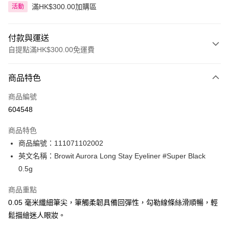
滿HK$300.00加購區
活動
付款與運送
自提點滿HK$300.00免運費
付款方式
商品特色
信用卡
商品編號
Apple Pay
604548
AlipayHK
商品特色
PayMe
商品編號：111071102002
英文名稱：Browit Aurora Long Stay Eyeliner #Super Black
WeChat Pay
0.5g
BoC Pay
商品重點
0.05 毫米纖細筆尖，筆觸柔韌具備回彈性，勾勒線條絲滑順暢，輕
送貨方式
鬆描繪迷人眼妝。
順豐自助櫃 - 確認發貨後1-3個工作天送達