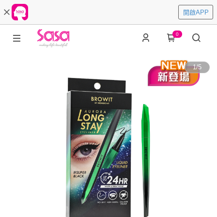
開啟APP
0
1
/
5